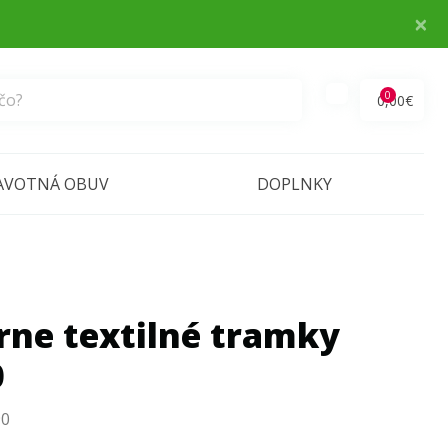
×
0
0,00€
AVOTNÁ OBUV
DOPLNKY
rne textilné tramky
0
90