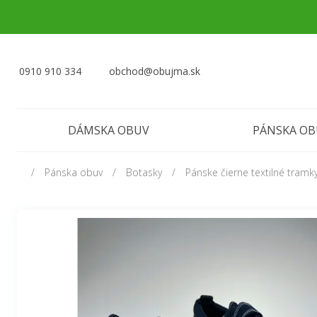
0910 910 334
obchod@obujma.sk
DÁMSKA OBUV
PÁNSKA O
Pánska obuv
Botasky
Pánske čierne textilné tram