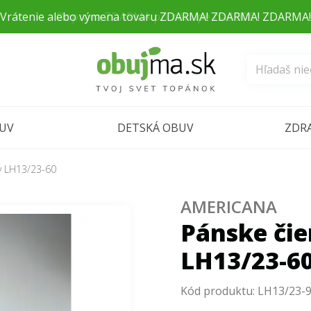
Doprava ZDARMA pri nákupe nad 90€
BUV
DETSKÁ OBUV
ZDR
ky LH13/23-60
AMERICANA
Pánske čie
LH13/23-6
Kód produktu:
LH13/23-