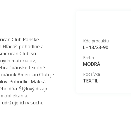
rican Club Pánske
Kód produktu
om Hľadáš pohodlné a
LH13/23-90
American Club sú
Farba
ných materiálov,
MODRÁ
ybrať pánske textilné
topánok American Club je
Podšívka
TEXTIL
álov. Pohodlie: Mäkká
ého dňa. Štýlový dizajn:
m obliekania.
udržuje ich v suchu.