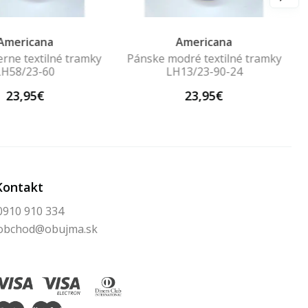
Americana
Americana
erne textilné tramky
Pánske modré textilné tramky
LH58/23-60
LH13/23-90-24
23,95€
23,95€
Kontakt
0910 910 334
obchod@obujma.sk