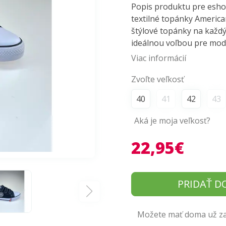
Popis produktu pre esho
textilné topánky America
štýlové topánky na každý
ideálnou voľbou pre mod
Viac informácií
Zvoľte veľkosť
40
41
42
43
Aká je moja veľkosť?
22,95€
PRIDAŤ D
Možete mať doma už zaj