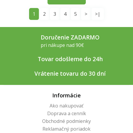
1
2
3
4
5
>
>|
Doručenie ZADARMO
pri nákupe nad 90€
Tovar odošleme do 24h
Vrátenie tovaru do 30 dní
Informácie
Ako nakupovať
Doprava a cenník
Obchodné podmienky
Reklamačný poriadok