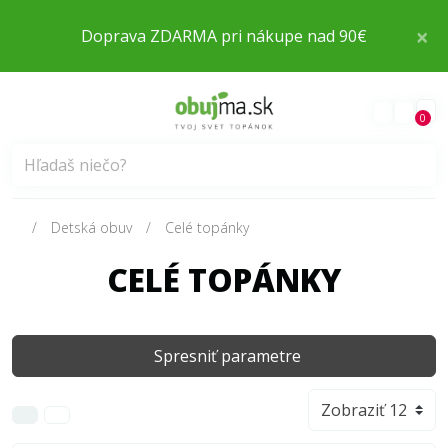
×
Doprava ZDARMA pri nákupe nad 90€
0
Detská obuv
Celé topánky
CELÉ TOPÁNKY
Spresniť parametre