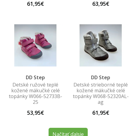
61,95€
63,95€
DD Step
DD Step
Detské ružové teplé
Detské strieborné teplé
kožené mäkučké celé
kožené mäkučké celé
topánky W066-52733B-
topánky W068-52320AL-
25
ag
53,95€
61,95€
Načítať ďalsie