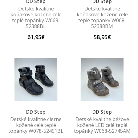
DD Step
DD Step
Detské kvalitne
Detské kvalitne
koňakové kožené celé
koňakové kožené celé
teplé topánky W068-
teplé topánky W068-
52388BL
52388BM
61,95€
58,95€
DD Step
DD Step
Detské kvalitne čierne
Detské kvalitne béžové
kožené celé teplé
kožené LED celé teplé
topánky W078-52451BL
topánky W068-52745AM