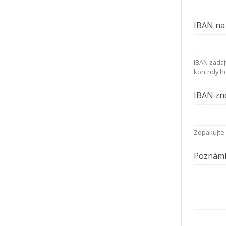
IBAN na 
IBAN zadaj
kontroly h
IBAN zno
Zopakujte 
Poznám