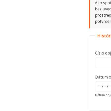
Ako spot
bez uved
prostred
potvrden
Histór
Číslo ob
Dátum ob
Dátum obje