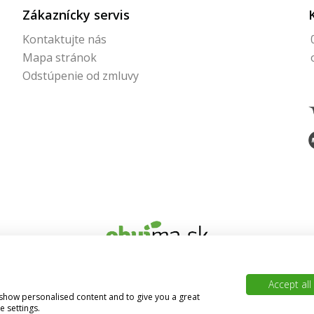
Zákaznícky servis
Kontaktujte nás
Mapa stránok
Odstúpenie od zmluvy
© 2026 Obujma.sk | Všetky práva vyhradené
Accept all
, show personalised content and to give you a great
BAJAN
Vytvoril
 settings.