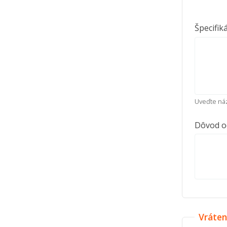
Špecifik
Uveďte náz
Dôvod o
Vráten