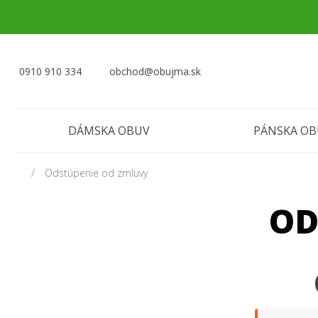
0910 910 334
obchod@obujma.sk
DÁMSKA OBUV
PÁNSKA O
Odstúpenie od zmluvy
OD