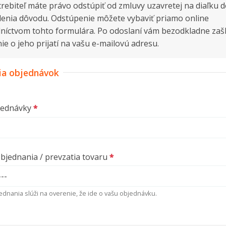
rebiteľ máte právo odstúpiť od zmluvy uzavretej na diaľku d
enia dôvodu. Odstúpenie môžete vybaviť priamo online
níctvom tohto formulára. Po odoslaní vám bezodkladne za
ie o jeho prijatí na vašu e-mailovú adresu.
ia objednávok
jednávky
jednania / prevzatia tovaru
dnania slúži na overenie, že ide o vašu objednávku.