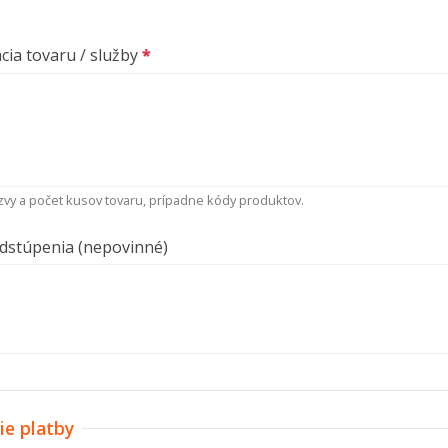
ácia tovaru / služby
vy a počet kusov tovaru, prípadne kódy produktov.
dstúpenia (nepovinné)
ie platby