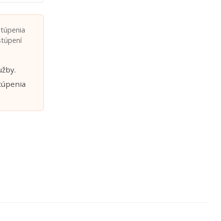
stúpenia
stúpení
užby.
túpenia