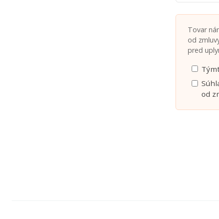
Tovar nám
od zmluvy
pred uply
Týmt
Súhl
od z