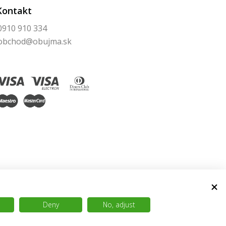
Kontakt
0910 910 334
obchod@obujma.sk
Deny
No, adjust