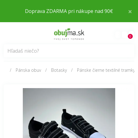
×
Doprava ZDARMA pri nákupe nad 90€
0
Pánska obuv
Botasky
Pánske čierne textilné tramky