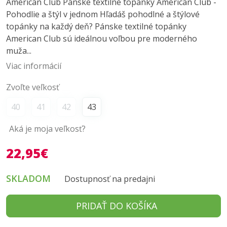
American Club Pánske textilné topánky American Club -
Pohodlie a štýl v jednom Hľadáš pohodlné a štýlové
topánky na každý deň? Pánske textilné topánky
American Club sú ideálnou voľbou pre moderného
muža...
Viac informácií
Zvoľte veľkosť
40
41
42
43
Aká je moja veľkosť?
22,95€
SKLADOM
Dostupnosť na predajni
PRIDAŤ DO KOŠÍKA