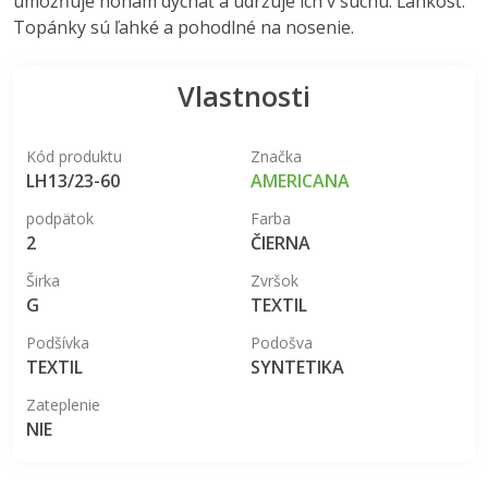
umožňuje nohám dýchať a udržuje ich v suchu. Ľahkosť:
Topánky sú ľahké a pohodlné na nosenie.
Vlastnosti
Kód produktu
Značka
LH13/23-60
AMERICANA
podpätok
Farba
2
ČIERNA
Širka
Zvršok
G
TEXTIL
Podšívka
Podošva
TEXTIL
SYNTETIKA
Zateplenie
NIE