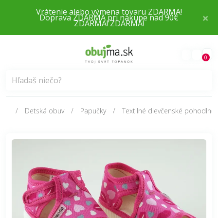
×
Doprava ZDARMA pri nákupe nad 90€
0
Detská obuv
Papučky
Textilné dievčenské pohodlné