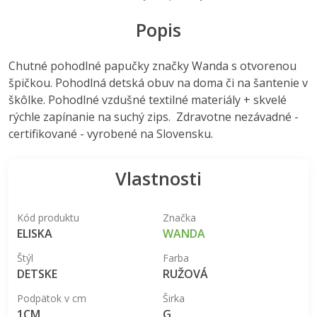
Popis
Chutné pohodlné papučky značky Wanda s otvorenou
špičkou. Pohodlná detská obuv na doma či na šantenie v
škôlke. Pohodlné vzdušné textilné materiály + skvelé
rýchle zapínanie na suchý zips. Zdravotne nezávadné -
certifikované - vyrobené na Slovensku.
Vlastnosti
Kód produktu
Značka
ELISKA
WANDA
Štýl
Farba
DETSKE
RUŽOVÁ
Podpätok v cm
Širka
1CM
G