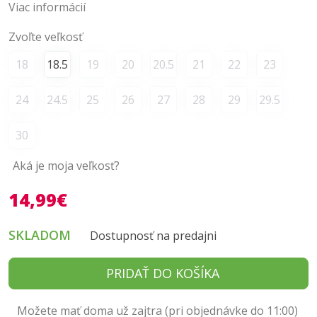
Viac informácií
Zvoľte veľkosť
18
18.5
19
20
20.5
21
22
23
24
24.5
25
26
27
28
29
29.5
30
Aká je moja veľkosť?
14,99€
SKLADOM
Dostupnosť na predajni
PRIDAŤ DO KOŠÍKA
Možete mať doma už zajtra (pri objednávke do 11:00)