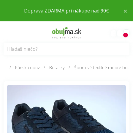
×
Doprava ZDARMA pri nákupe nad 90€
0
Pánska obuv
Botasky
Športové textilné modré botas