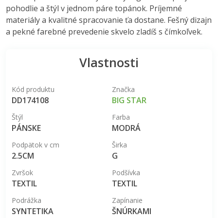
pohodlie a štýl v jednom páre topánok. Príjemné
materiály a kvalitné spracovanie ťa dostane. Fešný dizajn
a pekné farebné prevedenie skvelo zladíš s čímkoľvek.
Vlastnosti
Kód produktu
Značka
DD174108
BIG STAR
Štýl
Farba
PÁNSKE
MODRÁ
Podpätok v cm
Širka
2.5CM
G
Zvršok
Podšívka
TEXTIL
TEXTIL
Podrážka
Zapínanie
SYNTETIKA
ŠNÚRKAMI