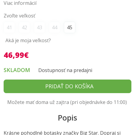
Viac informácií
Zvoľte veľkosť
41
42
43
44
45
Aká je moja veľkosť?
46,99€
SKLADOM
Dostupnosť na predajni
PRIDAŤ DO KOŠÍKA
Možete mať doma už zajtra (pri objednávke do 11:00)
Popis
Krásne pohodlné botasky značky Big Star. Dopraj si