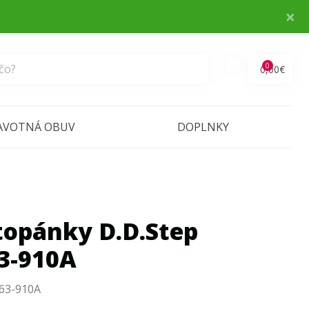
×
0
0,00€
AVOTNÁ OBUV
DOPLNKY
 topánky D.D.Step
3-910A
63-910A