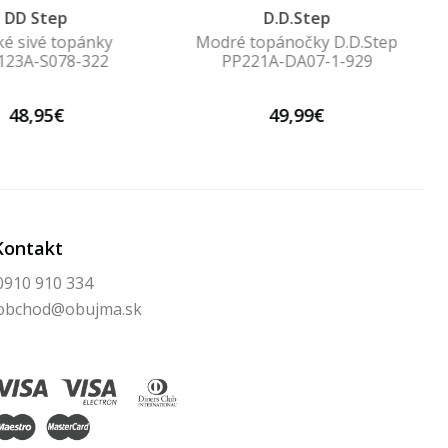
DD Step
D.D.Step
ké sivé topánky
Modré topánočky D.D.Step
123A-S078-322
PP221A-DA07-1-929
48,95€
49,99€
Kontakt
0910 910 334
obchod@obujma.sk