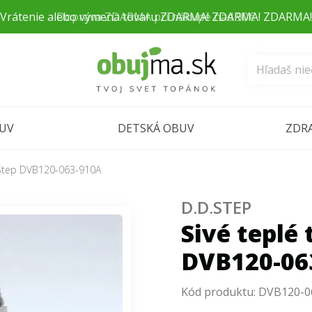
Doprava ZDARMA pri nákupe nad 90€
BUV
DETSKÁ OBUV
ZDR
.Step DVB120-063-910A
D.D.STEP
Sivé teplé
DVB120-06
Kód produktu:
DVB120-0