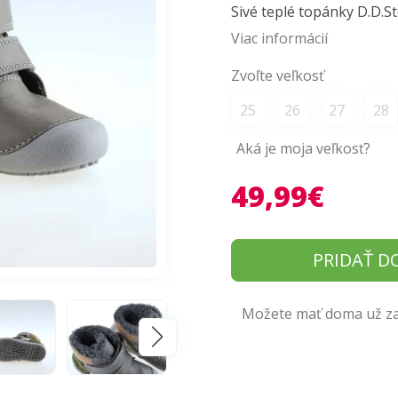
Sivé teplé topánky D.D.
Viac informácií
Zvoľte veľkosť
25
26
27
28
Aká je moja veľkosť?
49,99€
PRIDAŤ D
Možete mať doma už zaj