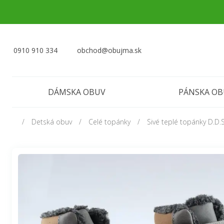
0910 910 334
obchod@obujma.sk
DÁMSKA OBUV
PÁNSKA O
Detská obuv
Celé topánky
Sivé teplé topánky D.D