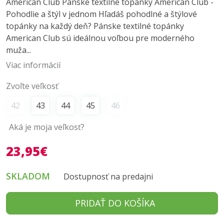
American Club Pánske textilné topánky American Club -
Pohodlie a štýl v jednom Hľadáš pohodlné a štýlové
topánky na každý deň? Pánske textilné topánky
American Club sú ideálnou voľbou pre moderného
muža...
Viac informácií
Zvoľte veľkosť
42
43
44
45
46
Aká je moja veľkosť?
23,95€
SKLADOM
Dostupnosť na predajni
PRIDAŤ DO KOŠÍKA