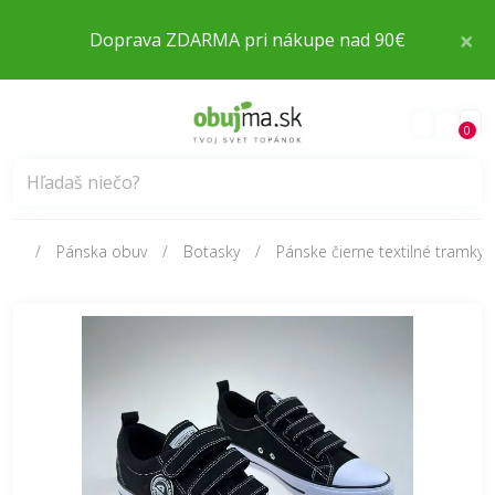
×
Doprava ZDARMA pri nákupe nad 90€
0
Pánska obuv
Botasky
Pánske čierne textilné tramky