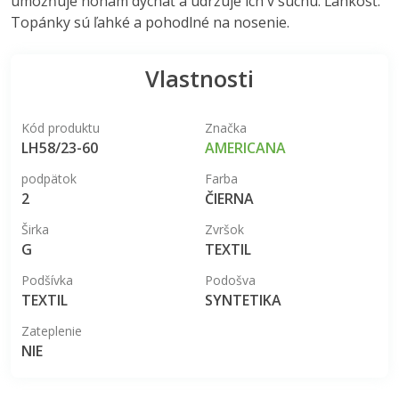
umožňuje nohám dýchať a udržuje ich v suchu. Ľahkosť:
Topánky sú ľahké a pohodlné na nosenie.
Vlastnosti
Kód produktu
Značka
LH58/23-60
AMERICANA
podpätok
Farba
2
ČIERNA
Širka
Zvršok
G
TEXTIL
Podšívka
Podošva
TEXTIL
SYNTETIKA
Zateplenie
NIE