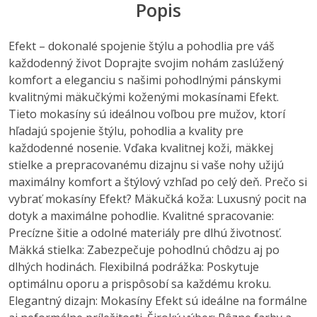
Popis
Efekt – dokonalé spojenie štýlu a pohodlia pre váš
každodenný život Doprajte svojim nohám zaslúžený
komfort a eleganciu s našimi pohodlnými pánskymi
kvalitnými mäkučkými koženými mokasínami Efekt.
Tieto mokasíny sú ideálnou voľbou pre mužov, ktorí
hľadajú spojenie štýlu, pohodlia a kvality pre
každodenné nosenie. Vďaka kvalitnej koži, mäkkej
stielke a prepracovanému dizajnu si vaše nohy užijú
maximálny komfort a štýlový vzhľad po celý deň. Prečo si
vybrať mokasíny Efekt? Mäkučká koža: Luxusný pocit na
dotyk a maximálne pohodlie. Kvalitné spracovanie:
Precízne šitie a odolné materiály pre dlhú životnosť.
Mäkká stielka: Zabezpečuje pohodlnú chôdzu aj po
dlhých hodinách. Flexibilná podrážka: Poskytuje
optimálnu oporu a prispôsobí sa každému kroku.
Elegantný dizajn: Mokasíny Efekt sú ideálne na formálne