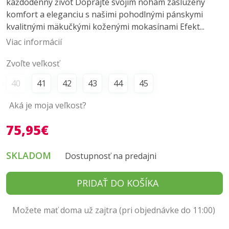
každodenný život Doprajte svojim nohám zaslúžený
komfort a eleganciu s našimi pohodlnými pánskymi
kvalitnými mäkučkými koženými mokasínami Efekt...
Viac informácií
Zvoľte veľkosť
40
41
42
43
44
45
Aká je moja veľkosť?
75,95€
SKLADOM
Dostupnosť na predajni
PRIDAŤ DO KOŠÍKA
Možete mať doma už zajtra (pri objednávke do 11:00)