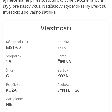
aj neformálne príležitosti. Široký výber: Rôzne farby a
štýly pre každý vkus. Nadčasový štýl: Mokasíny Efekt sú
investíciou do vášho šatníka.
Vlastnosti
Kód produktu
Značka
E381-60
EFEKT
podpätok
Farba
1.5
ČIERNA
Širka
Zvršok
G
KOŽA
Podšívka
Podošva
KOŽA
SYNTETIKA
Zateplenie
NIE