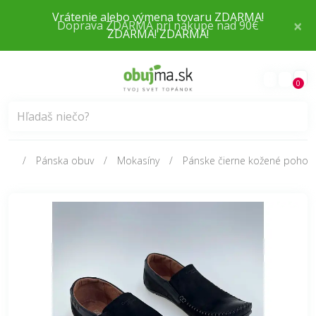
×
Doprava ZDARMA pri nákupe nad 90€
0
Pánska obuv
Mokasíny
Pánske čierne kožené pohod