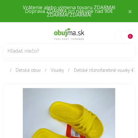
×
Doprava ZDARMA pri nákupe nad 90€
0
Detská obuv
Vsuvky
Detské rôznofarebné vsuvky 47