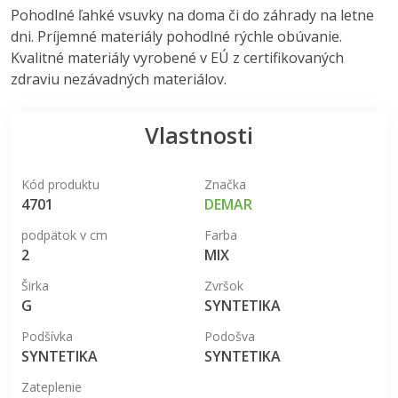
Pohodlné ľahké vsuvky na doma či do záhrady na letne
dni. Príjemné materiály pohodlné rýchle obúvanie.
Kvalitné materiály vyrobené v EÚ z certifikovaných
zdraviu nezávadných materiálov.
Vlastnosti
Kód produktu
Značka
4701
DEMAR
podpätok v cm
Farba
2
MIX
Širka
Zvršok
G
SYNTETIKA
Podšívka
Podošva
SYNTETIKA
SYNTETIKA
Zateplenie