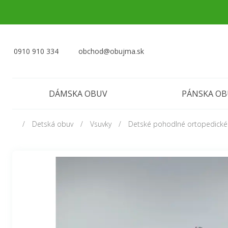
0910 910 334
obchod@obujma.sk
DÁMSKA OBUV
PÁNSKA O
Detská obuv
Vsuvky
Detské pohodlné ortopedické