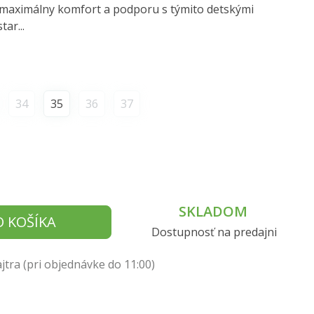
 maximálny komfort a podporu s týmito detskými
ar...
34
35
36
37
SKLADOM
O KOŠÍKA
Dostupnosť na predajni
tra (pri objednávke do 11:00)