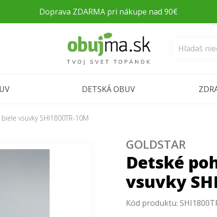
Doprava ZDARMA pri nákupe nad 90€
BUV
DETSKÁ OBUV
ZDR
 biele vsuvky SHI1800TR-10M
GOLDSTAR
Detské poh
vsuvky SH
Kód produktu:
SHI1800T