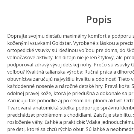
Popis
Doprajte svojmu dieťaťu maximálny komfort a podporu s
koženými vsuvkami Goldstar. Vyrobené s láskou a precízn
ortopedické vsuvky sú ideálnou voľbou pre doma, do škô
voľnočasové aktivity. Ich dizajn nie je len štýlový, ale p
podporoval zdravý vývoj detskej nohy. Prečo sú vsuvky 
voľbou? Kvalitná talianska výroba: Ručná práca a dlhoroč
obuvníctva zaručujú najvyššiu kvalitu a odolnosť. Tieto 
každodenné nosenie a náročné detské hry. Pravá koža: S
odolnej pravej kože, ktorá je priedušná a dokonale sa pr
Zaručujú tak pohodlie aj po celom dni plnom aktivít. Orto
Tvarovaná anatomická stielka podporuje správnu klen
predchádzať problémom s chodidlami. Zaisťuje stabilitu, 
rozloženie váhy. Ľahké a praktické: Vďaka jednoduchému
pre deti, ktoré sa chcú rýchlo obuť. Sú ľahké a neobmedz