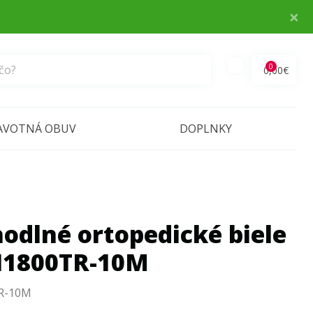
×
0
0,00€
AVOTNÁ OBUV
DOPLNKY
odlné ortopedické biele
I1800TR-10M
R-10M