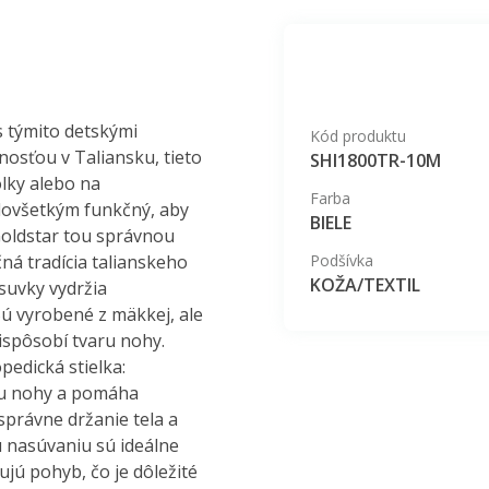
 týmito detskými
Kód produktu
osťou v Taliansku, tieto
SHI1800TR-10M
lky alebo na
Farba
redovšetkým funkčný, aby
BIELE
Goldstar tou správnou
ná tradícia talianskeho
Podšívka
KOŽA/TEXTIL
vsuvky vydržia
ú vyrobené z mäkkej, ale
ispôsobí tvaru nohy.
pedická stielka:
bu nohy a pomáha
správne držanie tela a
 nasúvaniu sú ideálne
ujú pohyb, čo je dôležité