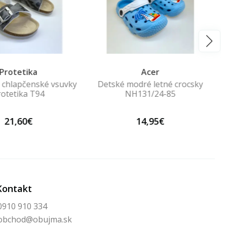
Protetika
Acer
 chlapčenské vsuvky
Detské modré letné crocsky
rotetika T94
NH131/24-85
21,60€
14,95€
Kontakt
0910 910 334
obchod@obujma.sk