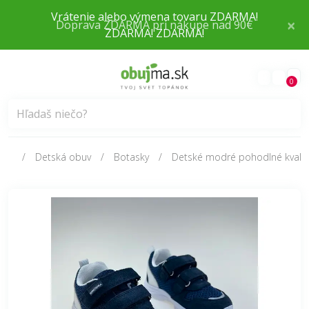
×
Doprava ZDARMA pri nákupe nad 90€
0
Detská obuv
Botasky
Detské modré pohodlné kvalit