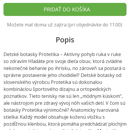
PRIDAŤ DO KOŠÍKA
Možete mať doma už zajtra (pri objednávke do 11:00)
Popis
Detské botasky Protetika – Aktívny pohyb ruka v ruke
so zdravím Hľadáte pre svoje dieťa obuv, ktorá zvládne
nekonečné behanie po ihrisku, no zároveň sa postará o
správne postavenie jeho chodidiel? Detské botasky od
slovenského výrobcu Protetika sú dokonalou
kombináciou športového dizajnu a ortopedických
poznatkov. Tieto tenisky nie sú len „módnym kúskom“,
ale nástrojom pre zdravý vývoj nôh vašich detí. V čom sú
botasky Protetika výnimočné? Anatomicky tvarovaná
stielka: Každý model obsahuje koženú vložku s
pozdĺžnou klenbou, ktorá pomáha predchádzať plochým