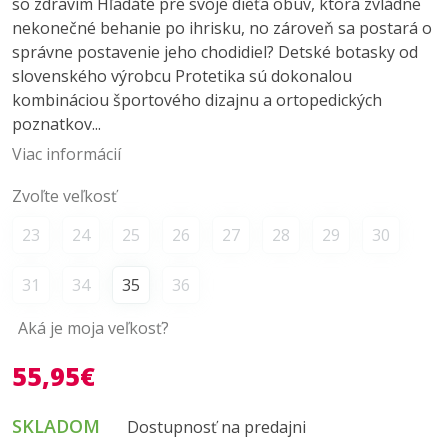
so zdravím Hľadáte pre svoje dieťa obuv, ktorá zvládne
nekonečné behanie po ihrisku, no zároveň sa postará o
správne postavenie jeho chodidiel? Detské botasky od
slovenského výrobcu Protetika sú dokonalou
kombináciou športového dizajnu a ortopedických
poznatkov...
Viac informácií
Zvoľte veľkosť
23
24
25
26
27
28
29
30
31
34
35
36
Aká je moja veľkosť?
55,95€
SKLADOM
Dostupnosť na predajni