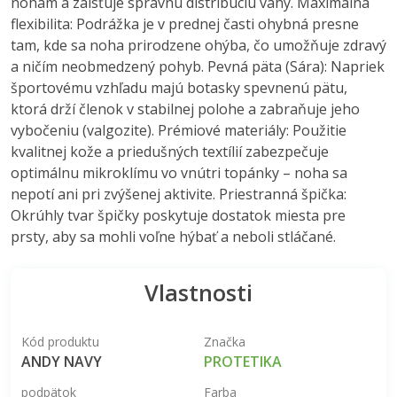
nohám a zaisťuje správnu distribúciu váhy. Maximálna
flexibilita: Podrážka je v prednej časti ohybná presne
tam, kde sa noha prirodzene ohýba, čo umožňuje zdravý
a ničím neobmedzený pohyb. Pevná päta (Sára): Napriek
športovému vzhľadu majú botasky spevnenú pätu,
ktorá drží členok v stabilnej polohe a zabraňuje jeho
vybočeniu (valgozite). Prémiové materiály: Použitie
kvalitnej kože a priedušných textílií zabezpečuje
optimálnu mikroklímu vo vnútri topánky – noha sa
nepotí ani pri zvýšenej aktivite. Priestranná špička:
Okrúhly tvar špičky poskytuje dostatok miesta pre
prsty, aby sa mohli voľne hýbať a neboli stláčané.
Vlastnosti
Kód produktu
Značka
ANDY NAVY
PROTETIKA
podpätok
Farba