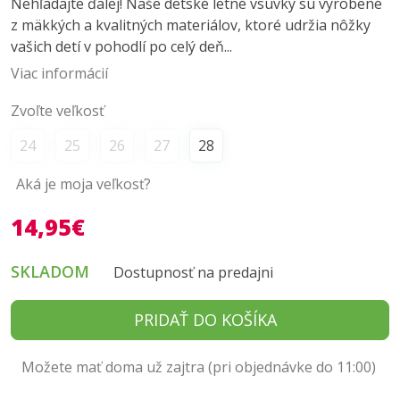
Nehľadajte ďalej! Naše detské letné vsuvky sú vyrobené
z mäkkých a kvalitných materiálov, ktoré udržia nôžky
vašich detí v pohodlí po celý deň...
Viac informácií
Zvoľte veľkosť
24
25
26
27
28
Aká je moja veľkosť?
14,95€
SKLADOM
Dostupnosť na predajni
PRIDAŤ DO KOŠÍKA
Možete mať doma už zajtra (pri objednávke do 11:00)