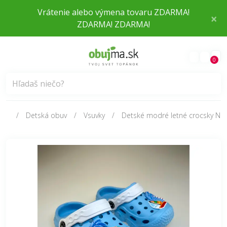
Vrátenie alebo výmena tovaru ZDARMA!
×
ZDARMA! ZDARMA!
0
Detská obuv
Vsuvky
Detské modré letné crocsky NH