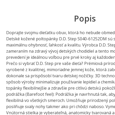
Popis
Doprajte svojmu dieťatku obuv, ktorá ho nebude obmedz
Detské kožené poltopánky D.D. Step S040-61252DM sú
maximálnu ohybnosť, ľahkosť a kvalitu. Výrobca D.D. Ste
zameraním na zdravý vývoj detských chodidiel a tento m
prevedení je ideálnou voľbou pre prvé kroky aj každoden
Prečo si vybrať D.D. Step pre vaše dieťa? Prémiová prír
vyrobené z kvalitnej, mimoriadne jemnej kože, ktorá za
dokonale sa prispôsobí tvaru detskej nožičky. 3D technol
spôsob výroby minimalizuje používanie lepidiel a chemik
topánky flexibilnejšie a zdravšie pre citlivú detskú poko
podrážka (Barefoot feel): Podrážka je navrhnutá tak, a
flexibilná vo všetkých smeroch. Umožňuje prirodzený po
posilňuje svaly nohy takmer ako pri chôdzi naboso. Vyme
Vnútorná stielka je vyberateľná, anatomicky tvarovaná a