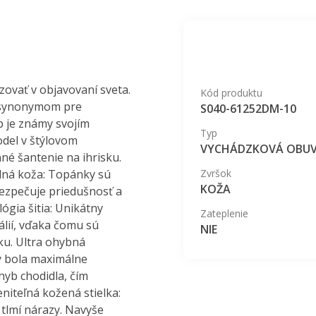
ovať v objavovaní sveta.
Kód produktu
 synonymom pre
S040-61252DM-10
p je známy svojím
Typ
odel v štýlovom
VYCHÁDZKOVÁ OBU
né šantenie na ihrisku.
odná koža: Topánky sú
Zvršok
KOŽA
bezpečuje priedušnosť a
ógia šitia: Unikátny
Zateplenie
álií, vďaka čomu sú
NIE
žku. Ultra ohybná
by bola maximálne
hyb chodidla, čím
niteľná kožená stielka:
 tlmí nárazy. Navyše