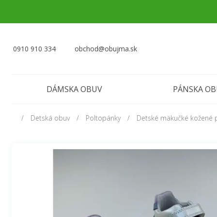
0910 910 334
obchod@obujma.sk
DÁMSKA OBUV
PÁNSKA O
Detská obuv
Poltopánky
Detské mäkučké kožené 