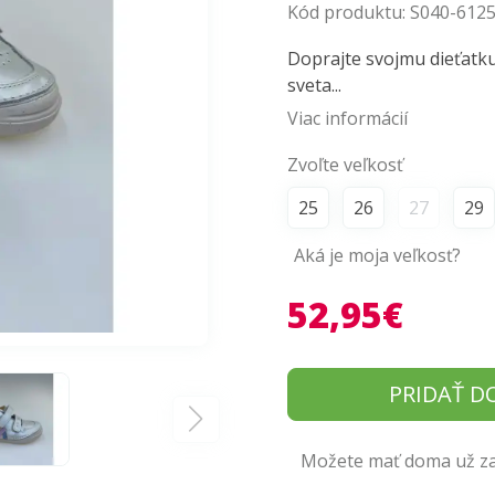
Kód produktu:
S040-612
Doprajte svojmu dieťatk
sveta...
Viac informácií
Zvoľte veľkosť
25
26
27
29
Aká je moja veľkosť?
52,95€
PRIDAŤ D
Možete mať doma už zaj