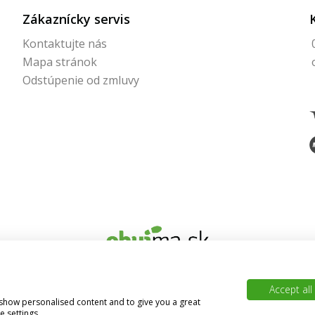
Zákaznícky servis
Kontaktujte nás
Mapa stránok
Odstúpenie od zmluvy
© 2026 Obujma.sk | Všetky práva vyhradené
Accept all
, show personalised content and to give you a great
BAJAN
Vytvoril
 settings.