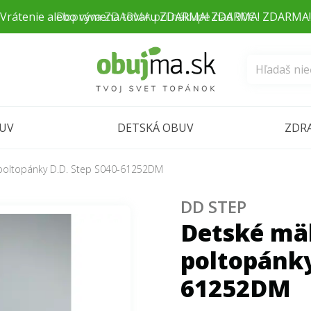
Doprava ZDARMA pri nákupe nad 90€
BUV
DETSKÁ OBUV
ZDR
poltopánky D.D. Step S040-61252DM
DD STEP
Detské mä
poltopánky
61252DM