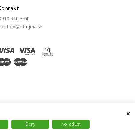
Kontakt
0910 910 334
obchod@obujma.sk
Deny
No, adjust