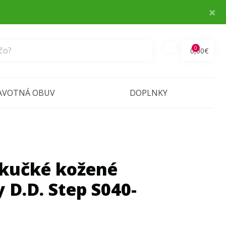
×
0
0,00€
AVOTNÁ OBUV
DOPLNKY
kučké kožené
 D.D. Step S040-