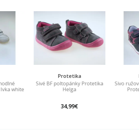
a
Protetika
hodlné
Sivé BF poltopánky Protetika
Sivo ružo
 Ivka white
Helga
Prot
34,99€