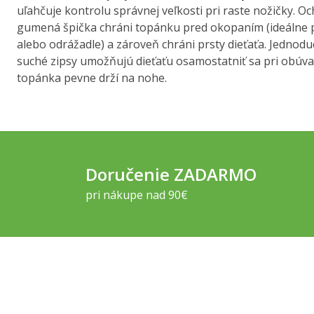
uľahčuje kontrolu správnej veľkosti pri raste nožičky. O
gumená špička chráni topánku pred okopaním (ideálne p
alebo odrážadle) a zároveň chráni prsty dieťaťa. Jednodu
suché zipsy umožňujú dieťaťu osamostatniť sa pri obúvan
topánka pevne drží na nohe.
Doručenie ZADARMO
pri nákupe nad 90€