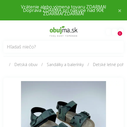
×
Doprava ZDARMA pri nákupe nad 90€
0
Detská obuv
Sandálky a balerínky
Detské letné poho