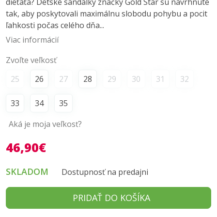
dieťaťa? Detské sandálky značky Gold Star sú navrhnuté
tak, aby poskytovali maximálnu slobodu pohybu a pocit
ľahkosti počas celého dňa...
Viac informácií
Zvoľte veľkosť
25
26
27
28
29
30
31
32
33
34
35
Aká je moja veľkosť?
46,90€
SKLADOM
Dostupnosť na predajni
PRIDAŤ DO KOŠÍKA