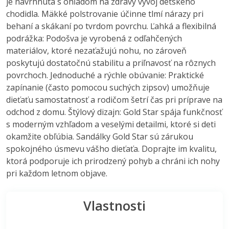
je navrhnutá s ohľadom na zdravý vývoj detského
chodidla. Mäkké polstrovanie účinne tlmí nárazy pri
behaní a skákaní po tvrdom povrchu. Ľahká a flexibilná
podrážka: Podošva je vyrobená z odľahčených
materiálov, ktoré nezaťažujú nohu, no zároveň
poskytujú dostatočnú stabilitu a priľnavosť na rôznych
povrchoch. Jednoduché a rýchle obúvanie: Praktické
zapínanie (často pomocou suchých zipsov) umožňuje
dieťaťu samostatnosť a rodičom šetrí čas pri príprave na
odchod z domu. Štýlový dizajn: Gold Star spája funkčnosť
s moderným vzhľadom a veselými detailmi, ktoré si deti
okamžite obľúbia. Sandálky Gold Star sú zárukou
spokojného úsmevu vášho dieťaťa. Doprajte im kvalitu,
ktorá podporuje ich prirodzený pohyb a chráni ich nohy
pri každom letnom objave.
Vlastnosti