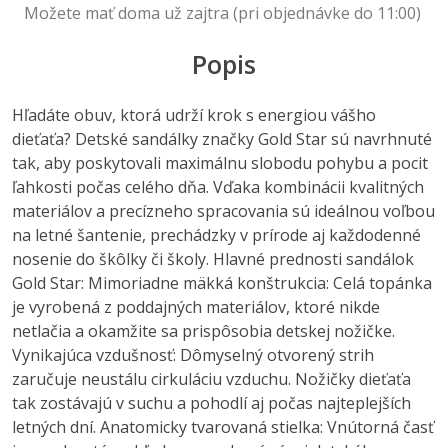
Možete mať doma už zajtra (pri objednávke do 11:00)
Popis
Hľadáte obuv, ktorá udrží krok s energiou vášho
dieťaťa? Detské sandálky značky Gold Star sú navrhnuté
tak, aby poskytovali maximálnu slobodu pohybu a pocit
ľahkosti počas celého dňa. Vďaka kombinácii kvalitných
materiálov a precízneho spracovania sú ideálnou voľbou
na letné šantenie, prechádzky v prírode aj každodenné
nosenie do škôlky či školy. Hlavné prednosti sandálok
Gold Star: Mimoriadne mäkká konštrukcia: Celá topánka
je vyrobená z poddajných materiálov, ktoré nikde
netlačia a okamžite sa prispôsobia detskej nožičke.
Vynikajúca vzdušnosť: Dômyselný otvorený strih
zaručuje neustálu cirkuláciu vzduchu. Nožičky dieťaťa
tak zostávajú v suchu a pohodlí aj počas najteplejších
letných dní. Anatomicky tvarovaná stielka: Vnútorná časť