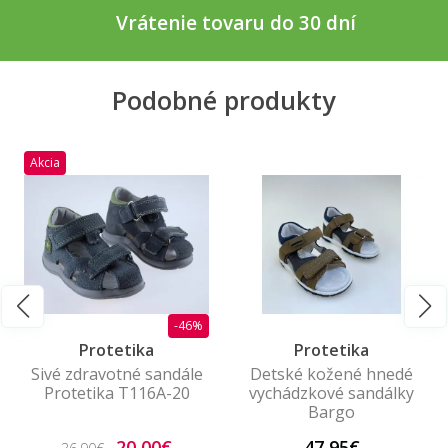
Vrátenie tovaru do 30 dní
Podobné produkty
Akcia
-46%
Protetika
Protetika
Sivé zdravotné sandále
Detské kožené hnedé
Protetika T116A-20
vychádzkové sandálky
Bargo
20,00€
47,95€