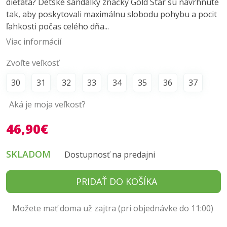
dieťaťa? Detské sandálky značky Gold Star sú navrhnuté
tak, aby poskytovali maximálnu slobodu pohybu a pocit
ľahkosti počas celého dňa...
Viac informácií
Zvoľte veľkosť
30
31
32
33
34
35
36
37
Aká je moja veľkosť?
46,90€
SKLADOM
Dostupnosť na predajni
PRIDAŤ DO KOŠÍKA
Možete mať doma už zajtra (pri objednávke do 11:00)