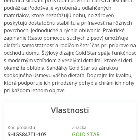
behaní a skákaní po tvrdom povrchu. Ľahká a flexibilná
podrážka: Podošva je vyrobená z odľahčených
materiálov, ktoré nezaťažujú nohu, no zároveň
poskytujú dostatočnú stabilitu a priľnavosť na rôznych
povrchoch. Jednoduché a rýchle obúvanie: Praktické
zapínanie (často pomocou suchých zipsov) umožňuje
dieťaťu samostatnosť a rodičom šetrí čas pri príprave na
odchod z domu. Štýlový dizajn: Gold Star spája funkčnosť
s moderným vzhľadom a veselými detailmi, ktoré si deti
okamžite obľúbia. Sandálky Gold Star sú zárukou
spokojného úsmevu vášho dieťaťa. Doprajte im kvalitu,
ktorá podporuje ich prirodzený pohyb a chráni ich nohy
pri každom letnom objave.
Vlastnosti
Kód produktu
Značka
SHIGS847TL-10S
GOLD STAR