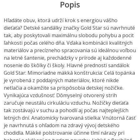
Popis
Hľadáte obuv, ktorá udrží krok s energiou vášho
dieťaťa? Detské sandálky značky Gold Star sú navrhnuté
tak, aby poskytovali maximálnu slobodu pohybu a pocit
ľahkosti počas celého dňa. Vďaka kombinácii kvalitných
materiálov a precízneho spracovania sú ideálnou voľbou
na letné šantenie, prechádzky v prírode aj každodenné
nosenie do škôlky či školy. Hlavné prednosti sandálok
Gold Star: Mimoriadne mäkká konštrukcia: Celá topánka
je vyrobená z poddajných materiálov, ktoré nikde
netlačia a okamžite sa prispôsobia detskej nožičke.
Vynikajúca vzdušnosť: Dômyselný otvorený strih
zaručuje neustálu cirkuláciu vzduchu. Nožičky dieťaťa
tak zostávajú v suchu a pohodlí aj počas najteplejších
letných dní. Anatomicky tvarovaná stielka: Vnútorná časť
je navrhnutá s ohľadom na zdravý vývoj detského
chodidla. Mäkké polstrovanie účinne tlmí nárazy pri