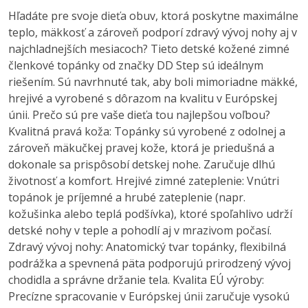
Hľadáte pre svoje dieťa obuv, ktorá poskytne maximálne
teplo, mäkkosť a zároveň podporí zdravý vývoj nohy aj v
najchladnejších mesiacoch? Tieto detské kožené zimné
členkové topánky od značky DD Step sú ideálnym
riešením. Sú navrhnuté tak, aby boli mimoriadne mäkké,
hrejivé a vyrobené s dôrazom na kvalitu v Európskej
únii. Prečo sú pre vaše dieťa tou najlepšou voľbou?
Kvalitná pravá koža: Topánky sú vyrobené z odolnej a
zároveň mäkučkej pravej kože, ktorá je priedušná a
dokonale sa prispôsobí detskej nohe. Zaručuje dlhú
životnosť a komfort. Hrejivé zimné zateplenie: Vnútri
topánok je príjemné a hrubé zateplenie (napr.
kožušinka alebo teplá podšívka), ktoré spoľahlivo udrží
detské nohy v teple a pohodlí aj v mrazivom počasí.
Zdravý vývoj nohy: Anatomický tvar topánky, flexibilná
podrážka a spevnená päta podporujú prirodzený vývoj
chodidla a správne držanie tela. Kvalita EÚ výroby:
Precízne spracovanie v Európskej únii zaručuje vysokú