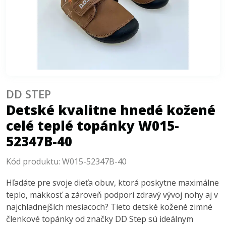
DD STEP
Detské kvalitne hnedé kožené
celé teplé topánky W015-
52347B-40
Kód produktu:
W015-52347B-40
Hľadáte pre svoje dieťa obuv, ktorá poskytne maximálne
teplo, mäkkosť a zároveň podporí zdravý vývoj nohy aj v
najchladnejších mesiacoch? Tieto detské kožené zimné
členkové topánky od značky DD Step sú ideálnym