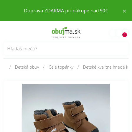
×
Doprava ZDARMA pri nákupe nad 90€
0
Detská obuv
Celé topánky
Detské kvalitne hnedé k