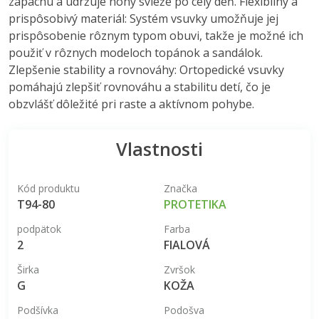
zápachu a udržuje nohy svieže po celý deň. Flexibilný a
prispôsobivý materiál: Systém vsuvky umožňuje jej
prispôsobenie rôznym typom obuvi, takže je možné ich
použiť v rôznych modeloch topánok a sandálok.
Zlepšenie stability a rovnováhy: Ortopedické vsuvky
pomáhajú zlepšiť rovnováhu a stabilitu detí, čo je
obzvlášť dôležité pri raste a aktívnom pohybe.
Vlastnosti
Kód produktu
Značka
T94-80
PROTETIKA
podpätok
Farba
2
FIALOVÁ
Širka
Zvršok
G
KOŽA
Podšívka
Podošva