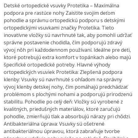
Detské ortopedické vsuvky Protetika – Maximálna
podpora pre rastúce nohy Zaistite svojim deťom
pohodlie a správnu ortopedickú podporu s detskými
ortopedickými vsuvkami značky Protetika. Tieto
inovatívne vložky sú navrhnuté tak, aby pomohli udržať
správne postavenie chodidla, čím podporujú zdravý
vývoj nôh pri každodennom používaní. Ideálne pre deti,
ktoré potrebujú extra komfort v topánkach alebo majú
špecifické ortopedické potreby. Hlavné výhody
ortopedických vsuviek Protetika: Zlepšená podpora
klenby: Vsuvky sú navrhnuté s ohľadom na správny
vývoj klenby detskej nohy, čím pomáhajú predchádzať
problémom s plochými nohami a podporujú prirodzenú
stabilitu. Pohodlie po celý deň: Vložky sú vyrobené z
kvalitných, priedušných materiálov, ktoré zaručujú
pohodlie, zmierňujú tlak a absorbujú nárazy pri chôdzi.
Antibakteriálna úprava: Vsuvky sú ošetrené
antibakteriálnou úpravou, ktorá zabraňuje tvorbe