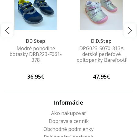
DD Step
D.D.Step
Modré pohodlné
DPG023-S070-313A
botasky DRB223-F061-
detské perleťové
378
poltopanky Barefootf
36,95€
47,95€
Informácie
Ako nakupovať
Doprava a cenník
Obchodné podmienky