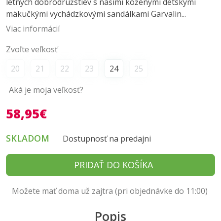
letných dobrodružstiev s našimi koženými detskými
mäkučkými vychádzkovými sandálkami Garvalin...
Viac informácií
Zvoľte veľkosť
20
21
22
23
24
25
Aká je moja veľkosť?
58,95€
SKLADOM
Dostupnosť na predajni
PRIDAŤ DO KOŠÍKA
Možete mať doma už zajtra (pri objednávke do 11:00)
Popis