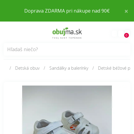
×
Doprava ZDARMA pri nákupe nad 90€
0
Detská obuv
Sandálky a balerínky
Detské béžové po