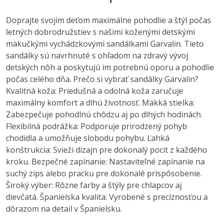
Doprajte svojim deťom maximálne pohodlie a štýl počas
letných dobrodružstiev s našimi koženými detskými
mäkučkými vychádzkovými sandálkami Garvalin. Tieto
sandálky sú navrhnuté s ohľadom na zdravý vývoj
detských nôh a poskytujú im potrebnú oporu a pohodlie
počas celého dňa. Prečo si vybrať sandálky Garvalin?
Kvalitná koža: Priedušná a odolná koža zaručuje
maximálny komfort a dlhú životnosť. Mäkká stielka:
Zabezpečuje pohodlnú chôdzu aj po dlhých hodinách.
Flexibilná podrážka: Podporuje prirodzený pohyb
chodidla a umožňuje slobodu pohybu. Ľahká
konštrukcia: Svieži dizajn pre dokonalý pocit z každého
kroku. Bezpečné zapínanie: Nastaviteľné zapínanie na
suchý zips alebo pracku pre dokonalé prispôsobenie.
Široký výber: Rôzne farby a štýly pre chlapcov aj
dievčatá. Španielska kvalita: Vyrobené s precíznosťou a
dôrazom na detail v Španielsku.