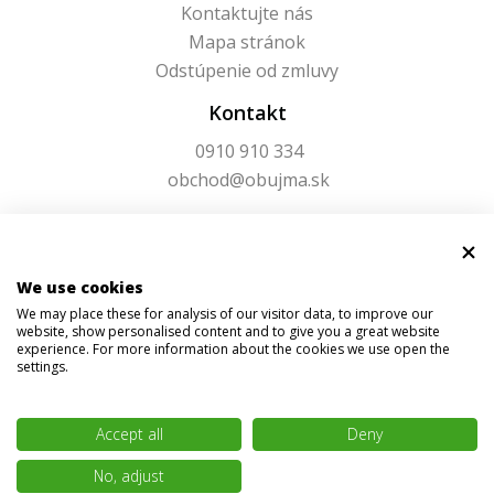
Kontaktujte nás
Mapa stránok
Odstúpenie od zmluvy
Kontakt
0910 910 334
obchod@obujma.sk
We use cookies
We may place these for analysis of our visitor data, to improve our
website, show personalised content and to give you a great website
experience. For more information about the cookies we use open the
settings.
Accept all
Deny
© 2026 Obujma.sk | Všetky práva vyhradené
No, adjust
BAJAN
Vytvoril