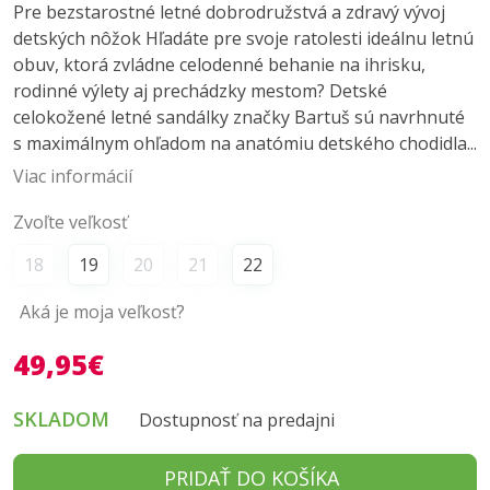
Pre bezstarostné letné dobrodružstvá a zdravý vývoj
detských nôžok Hľadáte pre svoje ratolesti ideálnu letnú
obuv, ktorá zvládne celodenné behanie na ihrisku,
rodinné výlety aj prechádzky mestom? Detské
celokožené letné sandálky značky Bartuš sú navrhnuté
s maximálnym ohľadom na anatómiu detského chodidla...
Viac informácií
Zvoľte veľkosť
18
19
20
21
22
Aká je moja veľkosť?
49,95€
SKLADOM
Dostupnosť na predajni
PRIDAŤ DO KOŠÍKA