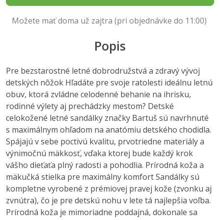
Možete mať doma už zajtra (pri objednávke do 11:00)
Popis
Pre bezstarostné letné dobrodružstvá a zdravý vývoj
detských nôžok Hľadáte pre svoje ratolesti ideálnu letnú
obuv, ktorá zvládne celodenné behanie na ihrisku,
rodinné výlety aj prechádzky mestom? Detské
celokožené letné sandálky značky Bartuš sú navrhnuté
s maximálnym ohľadom na anatómiu detského chodidla.
Spájajú v sebe poctivú kvalitu, prvotriedne materiály a
výnimočnú mäkkosť, vďaka ktorej bude každý krok
vášho dieťaťa plný radosti a pohodlia. Prírodná koža a
mäkučká stielka pre maximálny komfort Sandálky sú
kompletne vyrobené z prémiovej pravej kože (zvonku aj
zvnútra), čo je pre detskú nohu v lete tá najlepšia voľba.
Prírodná koža je mimoriadne poddajná, dokonale sa