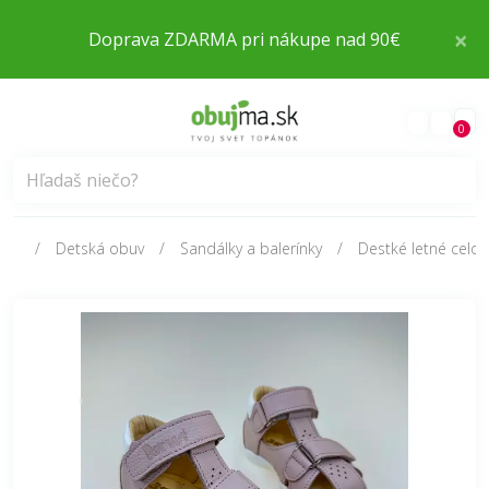
×
Doprava ZDARMA pri nákupe nad 90€
0
Detská obuv
Sandálky a balerínky
Destké letné celo