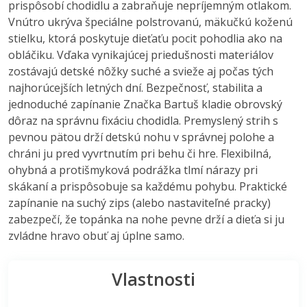
prispôsobí chodidlu a zabraňuje nepríjemným otlakom.
Vnútro ukrýva špeciálne polstrovanú, mäkučkú koženú
stielku, ktorá poskytuje dieťaťu pocit pohodlia ako na
obláčiku. Vďaka vynikajúcej priedušnosti materiálov
zostávajú detské nôžky suché a svieže aj počas tých
najhorúcejších letných dní. Bezpečnosť, stabilita a
jednoduché zapínanie Značka Bartuš kladie obrovský
dôraz na správnu fixáciu chodidla. Premyslený strih s
pevnou pätou drží detskú nohu v správnej polohe a
chráni ju pred vyvrtnutím pri behu či hre. Flexibilná,
ohybná a protišmyková podrážka tlmí nárazy pri
skákaní a prispôsobuje sa každému pohybu. Praktické
zapínanie na suchý zips (alebo nastaviteľné pracky)
zabezpečí, že topánka na nohe pevne drží a dieťa si ju
zvládne hravo obuť aj úplne samo.
Vlastnosti