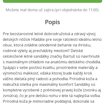
Možete mať doma už zajtra (pri objednávke do 11:00)
Popis
Pre bezstarostné letné dobrodružstvá a zdravý vývoj
detských nôžok Hľadáte pre svoje ratolesti ideálnu letnú
obuv, ktorá zvládne celodenné behanie na ihrisku,
rodinné výlety aj prechádzky mestom? Detské
celokožené letné sandálky značky Bartuš sú navrhnuté
s maximálnym ohľadom na anatómiu detského chodidla.
Spájajú v sebe poctivú kvalitu, prvotriedne materiály a
výnimočnú mäkkosť, vďaka ktorej bude každý krok
vášho dieťaťa plný radosti a pohodlia. Prírodná koža a
mäkučká stielka pre maximálny komfort Sandálky sú
kompletne vyrobené z prémiovej pravej kože (zvonku aj
zvnútra), čo je pre detskú nohu v lete tá najlepšia voľba.
Prírodná koža je mimoriadne poddajná, dokonale sa