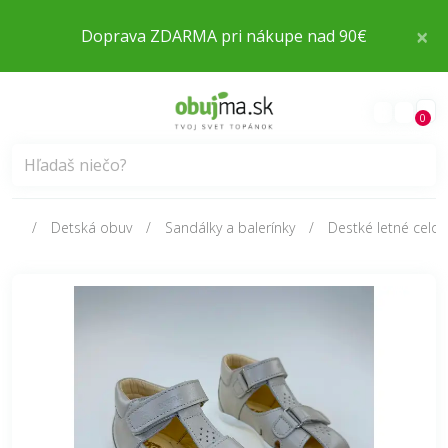
×
Doprava ZDARMA pri nákupe nad 90€
0
Detská obuv
Sandálky a balerínky
Destké letné celo