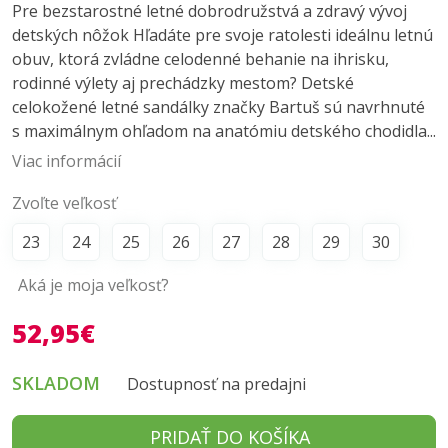
Pre bezstarostné letné dobrodružstvá a zdravý vývoj
detských nôžok Hľadáte pre svoje ratolesti ideálnu letnú
obuv, ktorá zvládne celodenné behanie na ihrisku,
rodinné výlety aj prechádzky mestom? Detské
celokožené letné sandálky značky Bartuš sú navrhnuté
s maximálnym ohľadom na anatómiu detského chodidla...
Viac informácií
Zvoľte veľkosť
23
24
25
26
27
28
29
30
Aká je moja veľkosť?
52,95€
SKLADOM
Dostupnosť na predajni
PRIDAŤ DO KOŠÍKA