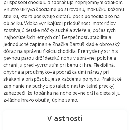
prispôsobí chodidlu a zabraňuje nepríjemným otlakom.
Vnútro ukrýva špeciálne polstrovanú, mäkučkú koženú
stielku, ktorá poskytuje dieťaťu pocit pohodlia ako na
obláčiku. Vďaka vynikajúcej priedušnosti materiálov
zostávajú detské nôžky suché a svieže aj počas tých
najhorúcejších letných dní. Bezpečnosť, stabilita a
jednoduché zapínanie Značka Bartuš kladie obrovský
dôraz na správnu fixáciu chodidla. Premyslený strih s
pevnou pätou drží detskú nohu v správnej polohe a
chráni ju pred vyvrtnutím pri behu či hre. Flexibilná,
ohybná a protišmyková podrážka tlmí nárazy pri
skákaní a prispôsobuje sa každému pohybu. Praktické
zapínanie na suchý zips (alebo nastaviteľné pracky)
zabezpečí, že topánka na nohe pevne drží a dieťa si ju
zvládne hravo obuť aj úplne samo.
Vlastnosti