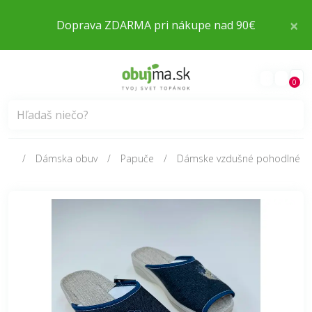
×
Doprava ZDARMA pri nákupe nad 90€
0
Dámska obuv
Papuče
Dámske vzdušné pohodlné d