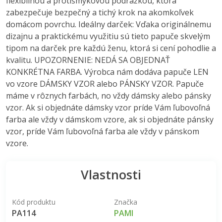
flexibilnou a protišmykovou podrážkou, ktorá
zabezpečuje bezpečný a tichý krok na akomkoľvek
domácom povrchu. Ideálny darček: Vďaka originálnemu
dizajnu a praktickému využitiu sú tieto papuče skvelým
tipom na darček pre každú ženu, ktorá si cení pohodlie a
kvalitu. UPOZORNENIE: NEDÁ SA OBJEDNAŤ
KONKRÉTNA FARBA. Výrobca nám dodáva papuče LEN
vo vzore DÁMSKY VZOR alebo PÁNSKY VZOR. Papuče
máme v rôznych farbách, no vždy dámsky alebo pánsky
vzor. Ak si objednáte dámsky vzor príde Vám ľubovoľná
farba ale vždy v dámskom vzore, ak si objednáte pánsky
vzor, príde Vám ľubovoľná farba ale vždy v pánskom
vzore.
Vlastnosti
Kód produktu
Značka
PA114
PAMI