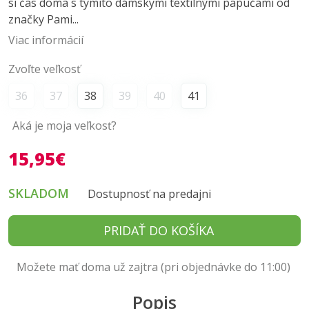
si čas doma s týmito dámskymi textilnými papučami od
značky Pami...
Viac informácií
Zvoľte veľkosť
36
37
38
39
40
41
Aká je moja veľkosť?
15,95€
SKLADOM
Dostupnosť na predajni
PRIDAŤ DO KOŠÍKA
Možete mať doma už zajtra (pri objednávke do 11:00)
Popis