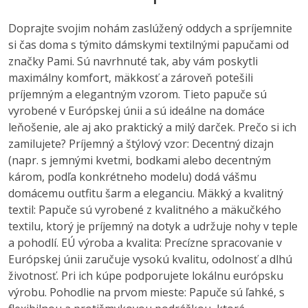
Doprajte svojim nohám zaslúžený oddych a spríjemnite
si čas doma s týmito dámskymi textilnými papučami od
značky Pami. Sú navrhnuté tak, aby vám poskytli
maximálny komfort, mäkkosť a zároveň potešili
príjemným a elegantným vzorom. Tieto papuče sú
vyrobené v Európskej únii a sú ideálne na domáce
leňošenie, ale aj ako praktický a milý darček. Prečo si ich
zamilujete? Príjemný a štýlový vzor: Decentný dizajn
(napr. s jemnými kvetmi, bodkami alebo decentným
károm, podľa konkrétneho modelu) dodá vášmu
domácemu outfitu šarm a eleganciu. Mäkký a kvalitný
textil: Papuče sú vyrobené z kvalitného a mäkučkého
textilu, ktorý je príjemný na dotyk a udržuje nohy v teple
a pohodlí. EÚ výroba a kvalita: Precízne spracovanie v
Európskej únii zaručuje vysokú kvalitu, odolnosť a dlhú
životnosť. Pri ich kúpe podporujete lokálnu európsku
výrobu. Pohodlie na prvom mieste: Papuče sú ľahké, s