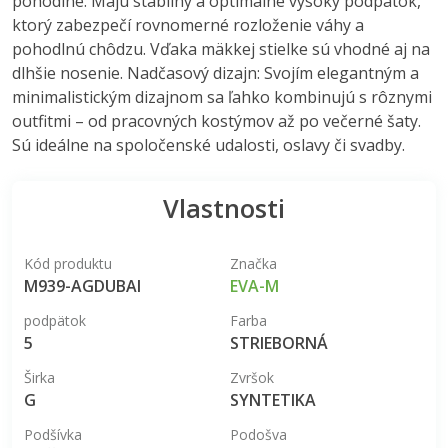
pohodlné. Majú stabilný a optimálne vysoký podpätok,
ktorý zabezpečí rovnomerné rozloženie váhy a
pohodlnú chôdzu. Vďaka mäkkej stielke sú vhodné aj na
dlhšie nosenie. Nadčasový dizajn: Svojím elegantným a
minimalistickým dizajnom sa ľahko kombinujú s rôznymi
outfitmi – od pracovných kostýmov až po večerné šaty.
Sú ideálne na spoločenské udalosti, oslavy či svadby.
Vlastnosti
Kód produktu
Značka
M939-AGDUBAI
EVA-M
podpätok
Farba
5
STRIEBORNÁ
Širka
Zvršok
G
SYNTETIKA
Podšívka
Podošva