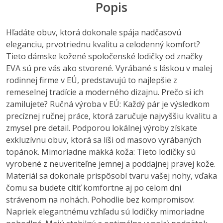
Popis
Hľadáte obuv, ktorá dokonale spája nadčasovú
eleganciu, prvotriednu kvalitu a celodenný komfort?
Tieto dámske kožené spoločenské lodičky od značky
EVA sú pre vás ako stvorené. Vyrábané s láskou v malej
rodinnej firme v EÚ, predstavujú to najlepšie z
remeselnej tradície a moderného dizajnu. Prečo si ich
zamilujete? Ručná výroba v EÚ: Každý pár je výsledkom
precíznej ručnej práce, ktorá zaručuje najvyššiu kvalitu a
zmysel pre detail. Podporou lokálnej výroby získate
exkluzívnu obuv, ktorá sa líši od masovo vyrábaných
topánok. Mimoriadne mäkká koža: Tieto lodičky sú
vyrobené z neuveriteľne jemnej a poddajnej pravej kože.
Materiál sa dokonale prispôsobí tvaru vašej nohy, vďaka
čomu sa budete cítiť komfortne aj po celom dni
strávenom na nohách. Pohodlie bez kompromisov:
Napriek elegantnému vzhľadu sú lodičky mimoriadne