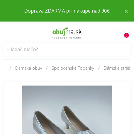
Vrátenie alebo výmena tovaru ZDARMA!
×
Doprava ZDARMA pri nákupe nad 90€
ZDARMA! ZDARMA!
0
Dámska obuv
Spoločenské Topánky
Dámske striebo