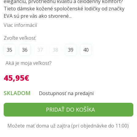
eleganciu, prvotriednu kvalitu a celodenný komfort?
Tieto dámske kožené spoločenské lodičky od značky
EVA sú pre vás ako stvorené...
Viac informácií
Zvoľte veľkosť
35
36
37
38
39
40
Aká je moja veľkosť?
45,95€
SKLADOM
Dostupnosť na predajni
PRIDAŤ DO KOŠÍKA
Možete mať doma už zajtra (pri objednávke do 11:00)