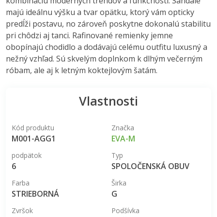
kombináciu moderných trendov a funkčnosti. Sandále
majú ideálnu výšku a tvar opätku, ktorý vám opticky
predĺži postavu, no zároveň poskytne dokonalú stabilitu
pri chôdzi aj tanci. Rafinované remienky jemne
obopínajú chodidlo a dodávajú celému outfitu luxusný a
nežný vzhľad. Sú skvelým doplnkom k dlhým večerným
róbam, ale aj k letným koktejlovým šatám.
Vlastnosti
Kód produktu
Značka
M001-AGG1
EVA-M
podpätok
Typ
6
SPOLOČENSKÁ OBUV
Farba
Širka
STRIEBORNÁ
G
Zvršok
Podšívka