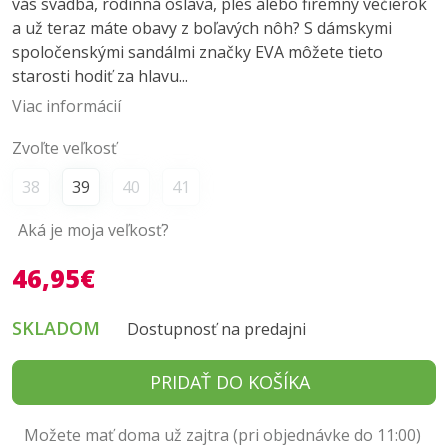
vás svadba, rodinná oslava, ples alebo firemný večierok
a už teraz máte obavy z boľavých nôh? S dámskymi
spoločenskými sandálmi značky EVA môžete tieto
starosti hodiť za hlavu...
Viac informácií
Zvoľte veľkosť
38
39
40
41
Aká je moja veľkosť?
46,95€
SKLADOM
Dostupnosť na predajni
PRIDAŤ DO KOŠÍKA
Možete mať doma už zajtra (pri objednávke do 11:00)