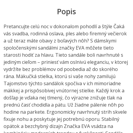
Popis
Pretancujte celú noc v dokonalom pohodlí a štýle Čaká
vás svadba, rodinná oslava, ples alebo firemný večierok
a už teraz máte obavy z boľavých nôh? S dámskymi
spoločenskými sandálmi značky EVA môžete tieto
starosti hodiť za hlavu. Tieto sandále boli navrhnuté s
jediným cieľom – priniesť vám oslnivú eleganciu, v ktorej
vydržíte bez problémov od poobedia až do skorého
rána. Mäkučká stielka, ktorú si vaše nohy zamilujú
Tajomstvo týchto sandálok spočíva v ich mimoriadne
mäkkej a prispôsobivej vnútornej stielke. Každý krok a
došľap je vďaka nej tlmený, čo výrazne znižuje tlak na
prednú časť chodidla a pätu. Už žiadne pálenie nôh po
hodine na parkete. Ergonomicky navrhnutý strih skvele
fixuje nohu a poskytuje jej potrebnú oporu. Stabilný
opätok a bezchybný dizajn Značka EVA vsádza na