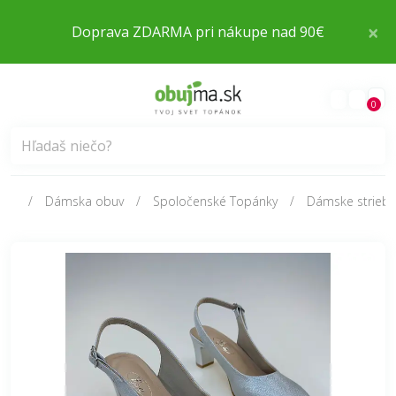
×
Doprava ZDARMA pri nákupe nad 90€
0
Dámska obuv
Spoločenské Topánky
Dámske strieb