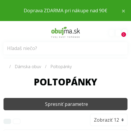
×
Doprava ZDARMA pri nákupe nad 90€
0
Dámska obuv
Poltopánky
POLTOPÁNKY
Spresniť parametre