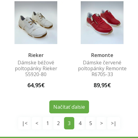
Rieker
Remonte
Dámske béžové
Dámske červené
poltopánky Rieker
poltopánky Remonte
55920-80
R6705-33
64,95€
89,95€
Načítať ďalsie
|<
<
1
2
3
4
5
>
>|