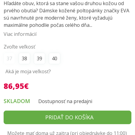
Hľadáte obuv, ktorá sa stane vašou druhou kožou od
prvého obutia? Dámske kožené poltopánky značky EVA
sú navrhnuté pre moderné ženy, ktoré vyžadujú
maximálne pohodlie počas celého dňa...
Viac informácií
Zvoľte veľkosť
37
38
39
40
Aká je moja veľkosť?
86,95€
SKLADOM
Dostupnosť na predajni
PRIDAŤ DO KOŠÍKA
Možete mať doma už zajtra (pri objednávke do 11:00)