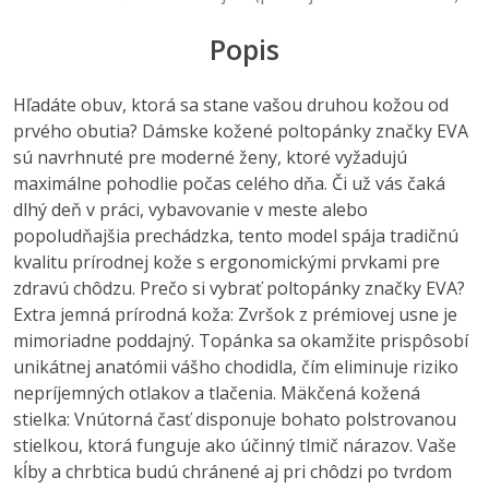
Popis
Hľadáte obuv, ktorá sa stane vašou druhou kožou od
prvého obutia? Dámske kožené poltopánky značky EVA
sú navrhnuté pre moderné ženy, ktoré vyžadujú
maximálne pohodlie počas celého dňa. Či už vás čaká
dlhý deň v práci, vybavovanie v meste alebo
popoludňajšia prechádzka, tento model spája tradičnú
kvalitu prírodnej kože s ergonomickými prvkami pre
zdravú chôdzu. Prečo si vybrať poltopánky značky EVA?
Extra jemná prírodná koža: Zvršok z prémiovej usne je
mimoriadne poddajný. Topánka sa okamžite prispôsobí
unikátnej anatómii vášho chodidla, čím eliminuje riziko
nepríjemných otlakov a tlačenia. Mäkčená kožená
stielka: Vnútorná časť disponuje bohato polstrovanou
stielkou, ktorá funguje ako účinný tlmič nárazov. Vaše
kĺby a chrbtica budú chránené aj pri chôdzi po tvrdom