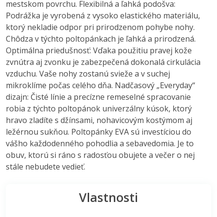
mestskom povrchu. Flexibilná a ľahká podošva:
Podrážka je vyrobená z vysoko elastického materiálu,
ktorý nekladie odpor pri prirodzenom pohybe nohy.
Chôdza v týchto poltopánkach je ľahká a prirodzená.
Optimálna priedušnosť: Vďaka použitiu pravej kože
zvnútra aj zvonku je zabezpečená dokonalá cirkulácia
vzduchu. Vaše nohy zostanú svieže a v suchej
mikroklíme počas celého dňa. Nadčasový „Everyday“
dizajn: Čisté línie a precízne remeselné spracovanie
robia z týchto poltopánok univerzálny kúsok, ktorý
hravo zladíte s džínsami, nohavicovým kostýmom aj
ležérnou sukňou. Poltopánky EVA sú investíciou do
vášho každodenného pohodlia a sebavedomia. Je to
obuv, ktorú si ráno s radosťou obujete a večer o nej
stále nebudete vedieť.
Vlastnosti