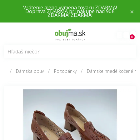
×
Doprava ZDARMA pri nákupe nad 90€
0
Dámska obuv
Poltopánky
Dámske hnedé kožené mä