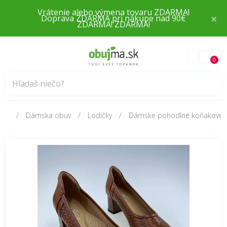
×
Doprava ZDARMA pri nákupe nad 90€
0
Dámska obuv
Lodičky
Dámske pohodlné koňakové k