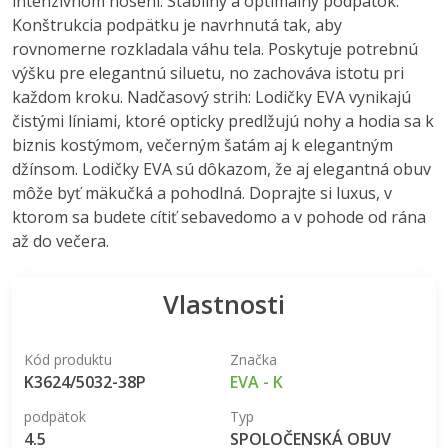
intenzívnom nosení. Stabilný a optimálny podpätok:
Konštrukcia podpätku je navrhnutá tak, aby
rovnomerne rozkladala váhu tela. Poskytuje potrebnú
výšku pre elegantnú siluetu, no zachováva istotu pri
každom kroku. Nadčasový strih: Lodičky EVA vynikajú
čistými líniami, ktoré opticky predlžujú nohy a hodia sa k
biznis kostýmom, večerným šatám aj k elegantným
džínsom. Lodičky EVA sú dôkazom, že aj elegantná obuv
môže byť mäkučká a pohodlná. Doprajte si luxus, v
ktorom sa budete cítiť sebavedomo a v pohode od rána
až do večera.
Vlastnosti
Kód produktu
Značka
K3624/5032-38P
EVA - K
podpätok
Typ
4.5
SPOLOČENSKÁ OBUV