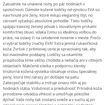
Zabudnite na unavené nohy po pár hodinách v
spoločnosti. Dámske kožené lodičky od výrobcu EVA sú
navrhnuté pre ženy, ktoré milujú elegantný štýl, no
zároveň vyžadujú absolútne pohodlie. Tieto lodičky
spájajú klasický ženský pôvab s inovatívnymi prvkami
komfortnej obuvi, vďaka čomu sú ideálnou voľbou do
práce, na oslavy či na celodenné nosenie v meste. Prečo
si vybrať lodičky značky EVA? Extra jemná rukavičková
koža: Zvršok z prémiovej usne je spracovaný tak, aby
bol maximálne poddajný. Lodičky sa okamžite
prispôsobia šírke vášho chodidla a netlačia ani v citlivých
oblastiach. Mäkčená stielka s podporou klenby:
Vnútorná kožená výstelka obsahuje vrstvu špeciálnej
peny, ktorá tlmí nárazy pri došľape na pätu.
Zabezpečuje stabilitu a znižuje únavu nôh aj po
hodinách státia. Vzdušnosť a priedušnosť: Prírodná koža
prirodzene odvádza vlhkosť a umožňuje pokožke
dýchať. Vaše nohy tak zostanú svieže a v suchu aj pri