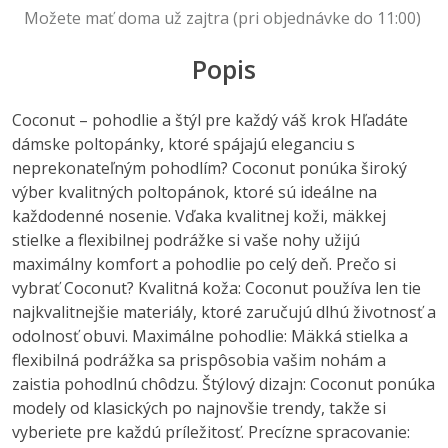
Možete mať doma už zajtra (pri objednávke do 11:00)
Popis
Coconut – pohodlie a štýl pre každý váš krok Hľadáte
dámske poltopánky, ktoré spájajú eleganciu s
neprekonateľným pohodlím? Coconut ponúka široký
výber kvalitných poltopánok, ktoré sú ideálne na
každodenné nosenie. Vďaka kvalitnej koži, mäkkej
stielke a flexibilnej podrážke si vaše nohy užijú
maximálny komfort a pohodlie po celý deň. Prečo si
vybrať Coconut? Kvalitná koža: Coconut používa len tie
najkvalitnejšie materiály, ktoré zaručujú dlhú životnosť a
odolnosť obuvi. Maximálne pohodlie: Mäkká stielka a
flexibilná podrážka sa prispôsobia vašim nohám a
zaistia pohodlnú chôdzu. Štýlový dizajn: Coconut ponúka
modely od klasických po najnovšie trendy, takže si
vyberiete pre každú príležitosť. Precízne spracovanie: