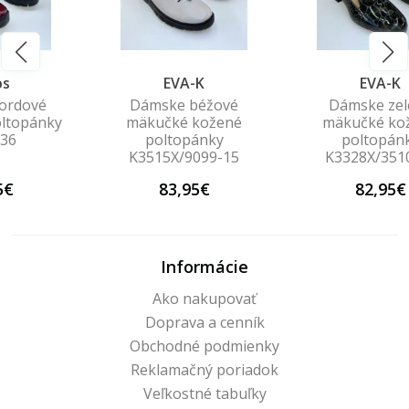
EVA-K
EVA-K
Dámske béžové
Dámske zelené
mäkučké kožené
mäkučké kožené
poltopánky
poltopánky
K3515X/9099-15
K3328X/3510-51
83,95€
82,95€
Informácie
Ako nakupovať
Doprava a cenník
Obchodné podmienky
Reklamačný poriadok
Veľkostné tabuľky