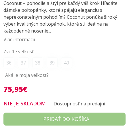
Coconut – pohodlie a štýl pre každý váš krok Hľadáte
dámske poltopánky, ktoré spájajú eleganciu s
neprekonateľným pohodlím? Coconut ponúka široký
výber kvalitných poltopánok, ktoré sú ideálne na
každodenné nosenie...
Viac informácií
Zvoľte veľkosť
36
37
38
39
40
Aká je moja veľkosť?
75,95€
NIE JE SKLADOM
Dostupnosť na predajni
PRIDAŤ DO KOŠÍKA