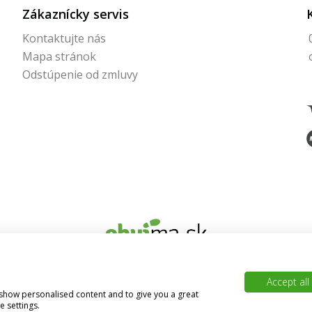
Zákaznícky servis
Kontaktujte nás
Mapa stránok
Odstúpenie od zmluvy
© 2026 Obujma.sk | Všetky práva vyhradené
Accept all
, show personalised content and to give you a great
BAJAN
Vytvoril
 settings.