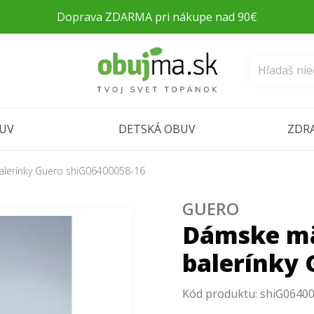
Doprava ZDARMA pri nákupe nad 90€
BUV
DETSKÁ OBUV
ZDR
lerínky Guero shiG06400058-16
GUERO
Dámske m
balerínky 
Kód produktu:
shiG0640