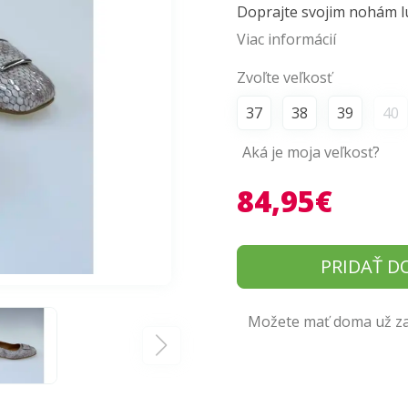
Doprajte svojim nohám lux
Viac informácií
Zvoľte veľkosť
37
38
39
40
Aká je moja veľkosť?
84,95€
PRIDAŤ D
Možete mať doma už zaj