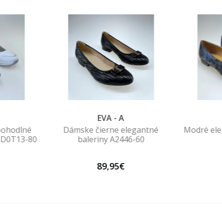
EVA - A
pohodlné
Dámske čierne elegantné
Modré ele
ny D0T13-80
baleriny A2446-60
89,95€