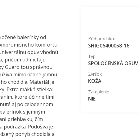
 kožené balerínky od
Kód produktu
kompromisného komfortu.
SHIG06400058-16
 univerzálnu obuv vhodnú
Typ
ia, pričom odmietajú
SPOLOČENSKÁ OBUV
nky Guero tou správnou
oužíva mimoriadne jemnú
Zvršok
KOŽA
ho chodidla. Materiál je
y. Extra mäkká stielka:
Zateplenie
aním, ktoré účinne tlmí
NIE
hnuté aj po celodennom
 balerínok s jemným
ani priehlavku, čím
á podrážka: Podošva je
odzený pohyb chodidla a