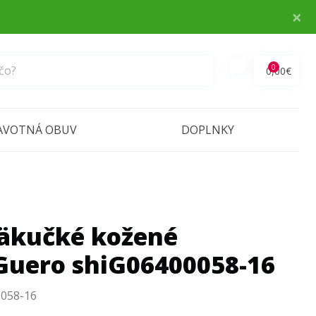
×
0
0,00€
AVOTNÁ OBUV
DOPLNKY
äkučké kožené
Guero shiG06400058-16
0058-16