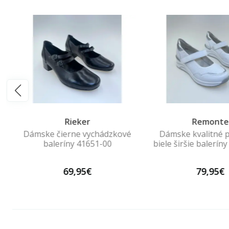
Rieker
Remonte
Dámske čierne vychádzkové
Dámske kvalitné 
baleríny 41651-00
biele širšie balerí
69,95€
79,95€