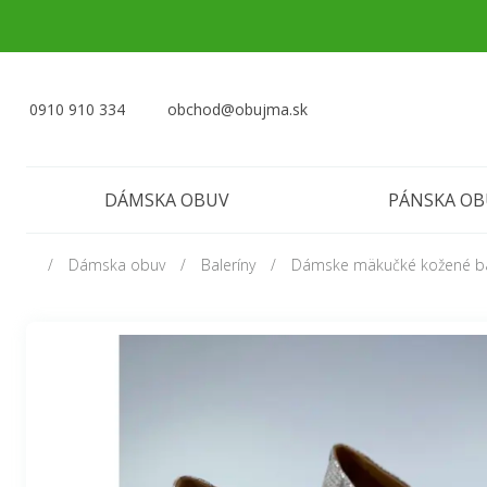
0910 910 334
obchod@obujma.sk
DÁMSKA OBUV
PÁNSKA O
Dámska obuv
Baleríny
Dámske mäkučké kožené ba