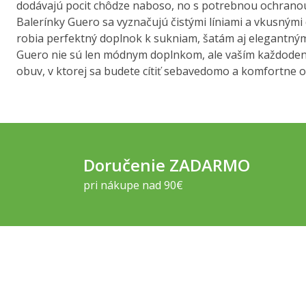
dodávajú pocit chôdze naboso, no s potrebnou ochranou.
Balerínky Guero sa vyznačujú čistými líniami a vkusnými d
robia perfektný doplnok k sukniam, šatám aj elegantným
Guero nie sú len módnym doplnkom, ale vaším každoden
obuv, v ktorej sa budete cítiť sebavedomo a komfortne o
Doručenie ZADARMO
pri nákupe nad 90€