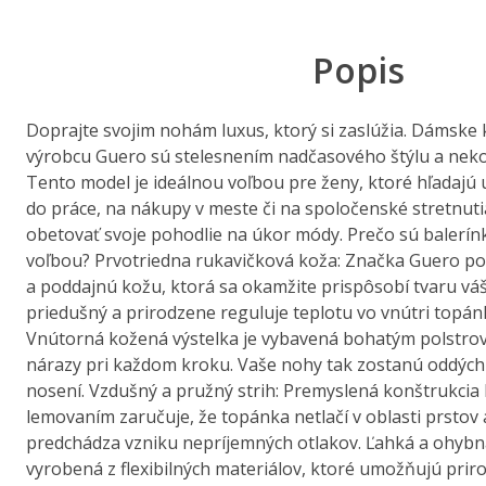
Popis
Doprajte svojim nohám luxus, ktorý si zaslúžia. Dámske
výrobcu Guero sú stelesnením nadčasového štýlu a ne
Tento model je ideálnou voľbou pre ženy, ktoré hľadajú
do práce, na nákupy v meste či na spoločenské stretnut
obetovať svoje pohodlie na úkor módy. Prečo sú balerí
voľbou? Prvotriedna rukavičková koža: Značka Guero p
a poddajnú kožu, ktorá sa okamžite prispôsobí tvaru váš
priedušný a prirodzene reguluje teplotu vo vnútri topánk
Vnútorná kožená výstelka je vybavená bohatým polstrov
nárazy pri každom kroku. Vaše nohy tak zostanú oddýc
nosení. Vzdušný a pružný strih: Premyslená konštrukcia
lemovaním zaručuje, že topánka netlačí v oblasti prstov 
predchádza vzniku nepríjemných otlakov. Ľahká a ohybn
vyrobená z flexibilných materiálov, ktoré umožňujú prir