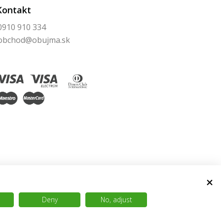
Kontakt
0910 910 334
obchod@obujma.sk
Deny
No, adjust