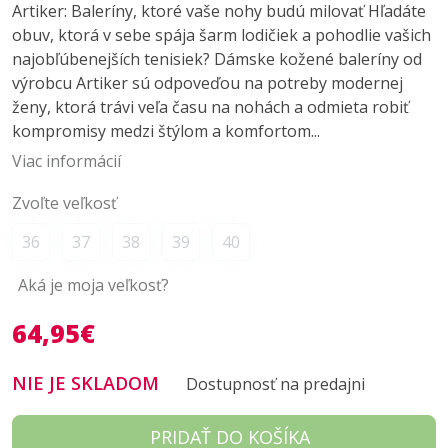
Artiker: Baleríny, ktoré vaše nohy budú milovať Hľadáte
obuv, ktorá v sebe spája šarm lodičiek a pohodlie vašich
najobľúbenejších tenisiek? Dámske kožené baleríny od
výrobcu Artiker sú odpoveďou na potreby modernej
ženy, ktorá trávi veľa času na nohách a odmieta robiť
kompromisy medzi štýlom a komfortom...
Viac informácií
Zvoľte veľkosť
36
37
38
39
40
Aká je moja veľkosť?
64,95€
NIE JE SKLADOM
Dostupnosť na predajni
PRIDAŤ DO KOŠÍKA