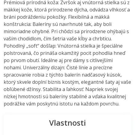
Prémiová prírodná koža: Zvršok aj vnútorná stielka sú z
mäkkej kože, ktorá prirodzene dýcha, odvádza vlhkosť a
bráni podráždeniu pokožky. Flexibilná a mäkká
konštrukcia: Baleríny sú navrhnuté tak, aby boli
mimoriadne ohybné. Pri chôdzi sa prirodzene ohýbajú s
vaším chodidlom, čím šetria vaše kĺby a chrbticu.
Pohodlný „soft“ došľap: Vnútorná stielka je špeciálne
polstrovaná, čo prináša okamžitý pocit pohodlia hneď
po prvom obutí. Ideálne aj pre dámy s citlivejšími
nohami. Univerzálny dizajn: Čisté línie a precízne
spracovanie robia z týchto balerín nadčasový kúsok,
ktorý skvele doplní biznis kostým, elegantné šaty aj vaše
obľúbené džínsy. Stabilita a ľahkosť: Napriek svojej
nízkej hmotnosti sú baleríny stabilné a vďaka kvalitnej
podrážke vám poskytnú istotu na každom povrchu.
Vlastnosti