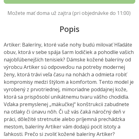
Možete mať doma už zajtra (pri objednávke do 11:00)
Popis
Artiker: Baleríny, ktoré vaše nohy budú milovať Hľadáte
obuv, ktorá v sebe spája šarm lodičiek a pohodlie vašich
najobľúbenejších tenisiek? Dámske kožené baleríny od
výrobcu Artiker sú odpoveďou na potreby modernej
ženy, ktorá trávi veľa času na nohách a odmieta robiť
kompromisy medzi štýlom a komfortom. Tento model je
vyrobený z prvotriednej, mimoriadne poddajnej kože,
ktorá sa prispôsobí unikátnemu tvaru vášho chodidla.
Vďaka premyslenej „mäkučkej“ konštrukcii zabudnete
na otlaky či únavu nôh. Či už vás čaká náročný deň v
práci, dôležité stretnutie alebo príjemná prechádzka
mestom, baleríny Artiker vám dodajú pocit istoty a
ľahkosti. Prečo si zvoliť kožené baleríny Artiker?