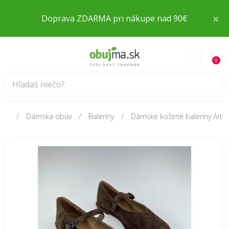
×
Doprava ZDARMA pri nákupe nad 90€
0
Dámska obuv
Baleríny
Dámske kožené baleríny Arti