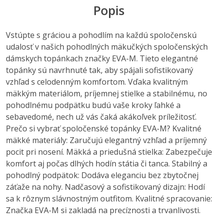
Popis
Vstúpte s gráciou a pohodlím na každú spoločenskú
udalosť v našich pohodlných mäkučkých spoločenských
dámskych topánkach značky EVA-M. Tieto elegantné
topánky sú navrhnuté tak, aby spájali sofistikovaný
vzhľad s celodenným komfortom. Vďaka kvalitným
mäkkým materiálom, príjemnej stielke a stabilnému, no
pohodlnému podpätku budú vaše kroky ľahké a
sebavedomé, nech už vás čaká akákoľvek príležitosť.
Prečo si vybrať spoločenské topánky EVA-M? Kvalitné
mäkké materiály: Zaručujú elegantný vzhľad a príjemný
pocit pri nosení. Mäkká a priedušná stielka: Zabezpečuje
komfort aj počas dlhých hodín státia či tanca. Stabilný a
pohodlný podpätok: Dodáva eleganciu bez zbytočnej
záťaže na nohy. Nadčasový a sofistikovaný dizajn: Hodí
sa k rôznym slávnostným outfitom. Kvalitné spracovanie:
Značka EVA-M si zakladá na precíznosti a trvanlivosti.