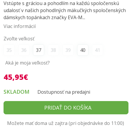
Vstúpte s gráciou a pohodlím na každú spoločenskú
udalosť v našich pohodlných mäkučkých spoločenských
dámskych topánkach značky EVA-M...
Viac informácií
Zvoľte veľkosť
35
36
37
38
39
40
41
Aká je moja veľkosť?
45,95€
SKLADOM
Dostupnosť na predajni
PRIDAŤ DO KOŠÍKA
Možete mať doma už zajtra (pri objednávke do 11:00)