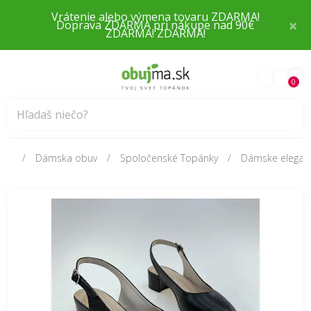
×
Doprava ZDARMA pri nákupe nad 90€
0
Dámska obuv
Spoločenské Topánky
Dámske elegant