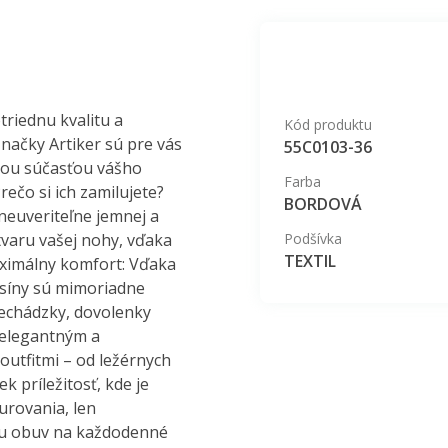
triednu kvalitu a
Kód produktu
ačky Artiker sú pre vás
55C0103-36
ľnou súčasťou vášho
Farba
rečo si ich zamilujete?
BORDOVÁ
euveriteľne jemnej a
tvaru vašej nohy, vďaka
Podšívka
TEXTIL
aximálny komfort: Vďaka
kasíny sú mimoriadne
rechádzky, dovolenky
 elegantným a
outfitmi – od ležérnych
k príležitosť, kde je
urovania, len
hlu obuv na každodenné