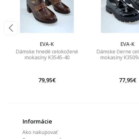
EVA-K
EVA-K
Dámske hnedé celokožené
Dámske čierne ce
mokasíny K3545-40
mokasíny K3509/
79,95€
77,95€
Informácie
Ako nakupovať