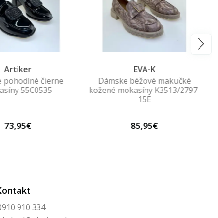
Artiker
EVA-K
 pohodlné čierne
Dámske béžové mäkučké
asíny 55C0535
kožené mokasíny K3513/2797-
15E
73,95€
85,95€
Kontakt
0910 910 334