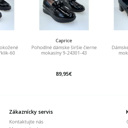
Caprice
lokožené
Pohodlné dámske širšie čierne
Dámske
klik-60
mokasíny 9-24301-43
mok
89,95€
Zákaznícky servis
Kontaktujte nás