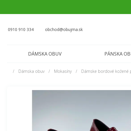
0910 910 334
obchod@obujma.sk
DÁMSKA OBUV
PÁNSKA O
Dámska obuv
Mokasíny
Dámske bordové kožené 