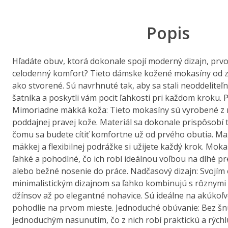
Popis
Hľadáte obuv, ktorá dokonale spojí moderný dizajn, prvo
celodenný komfort? Tieto dámske kožené mokasíny od zn
ako stvorené. Sú navrhnuté tak, aby sa stali neoddelite
šatníka a poskytli vám pocit ľahkosti pri každom kroku. P
Mimoriadne mäkká koža: Tieto mokasíny sú vyrobené z n
poddajnej pravej kože. Materiál sa dokonale prispôsobí 
čomu sa budete cítiť komfortne už od prvého obutia. M
mäkkej a flexibilnej podrážke si užijete každý krok. Mo
ľahké a pohodlné, čo ich robí ideálnou voľbou na dlhé p
alebo bežné nosenie do práce. Nadčasový dizajn: Svojím
minimalistickým dizajnom sa ľahko kombinujú s rôznymi 
džínsov až po elegantné nohavice. Sú ideálne na akúkoľve
pohodlie na prvom mieste. Jednoduché obúvanie: Bez šn
jednoduchým nasunutím, čo z nich robí praktickú a rýc