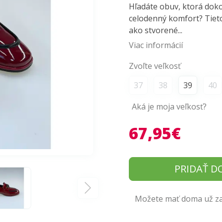
Hľadáte obuv, ktorá doko
celodenný komfort? Tiet
ako stvorené...
Viac informácií
Zvoľte veľkosť
37
38
39
40
Aká je moja veľkosť?
67,95€
PRIDAŤ D
Možete mať doma už zaj