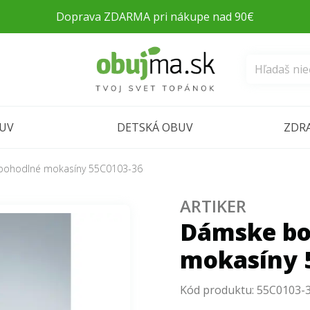
Doprava ZDARMA pri nákupe nad 90€
BUV
DETSKÁ OBUV
ZDR
pohodlné mokasíny 55C0103-36
ARTIKER
Dámske bo
mokasíny 
Kód produktu:
55C0103-