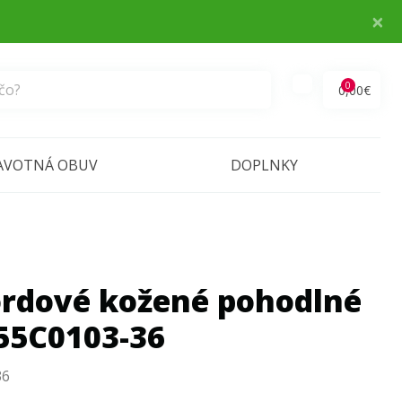
×
0
0,00€
AVOTNÁ OBUV
DOPLNKY
rdové kožené pohodlné
55C0103-36
36