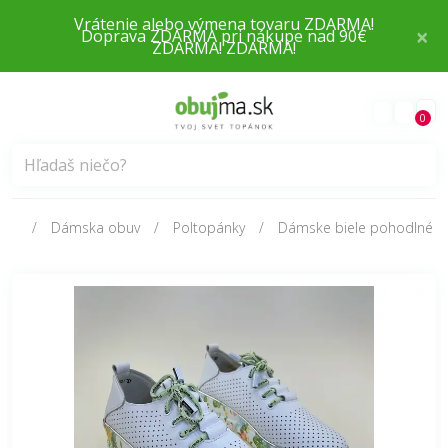
×
Doprava ZDARMA pri nákupe nad 90€
0
Dámska obuv
Poltopánky
Dámske biele pohodlné k