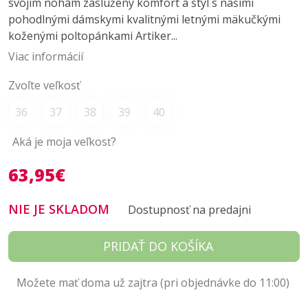
svojim nohám zaslúžený komfort a štýl s našimi
pohodlnými dámskymi kvalitnými letnými mäkučkými
koženými poltopánkami Artiker...
Viac informácií
Zvoľte veľkosť
36
37
38
39
40
Aká je moja veľkosť?
63,95€
NIE JE SKLADOM
Dostupnosť na predajni
PRIDAŤ DO KOŠÍKA
Možete mať doma už zajtra (pri objednávke do 11:00)