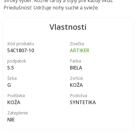
Široký výber: Rôzne farby a štýly pre každý vkus.
Priedušnosť: Udržuje nohy suché a svieže.
Vlastnosti
Kód produktu
Značka
54C1807-10
ARTIKER
podpätok
Farba
5.5
BIELA
Širka
Zvršok
G
KOŽA
Podšívka
Podošva
KOŽA
SYNTETIKA
Zateplenie
NIE