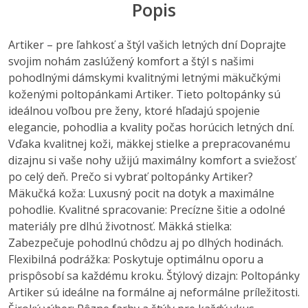
Popis
Artiker – pre ľahkosť a štýl vašich letných dní Doprajte
svojim nohám zaslúžený komfort a štýl s našimi
pohodlnými dámskymi kvalitnými letnými mäkučkými
koženými poltopánkami Artiker. Tieto poltopánky sú
ideálnou voľbou pre ženy, ktoré hľadajú spojenie
elegancie, pohodlia a kvality počas horúcich letných dní.
Vďaka kvalitnej koži, mäkkej stielke a prepracovanému
dizajnu si vaše nohy užijú maximálny komfort a sviežosť
po celý deň. Prečo si vybrať poltopánky Artiker?
Mäkučká koža: Luxusný pocit na dotyk a maximálne
pohodlie. Kvalitné spracovanie: Precízne šitie a odolné
materiály pre dlhú životnosť. Mäkká stielka:
Zabezpečuje pohodlnú chôdzu aj po dlhých hodinách.
Flexibilná podrážka: Poskytuje optimálnu oporu a
prispôsobí sa každému kroku. Štýlový dizajn: Poltopánky
Artiker sú ideálne na formálne aj neformálne príležitosti.