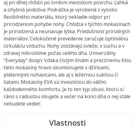
aj pri dlhej chôdzi po tvrdom mestskom povrchu. Ľahká
a ohybná podošva: Podrážka je vyrobená z vysoko
flexibilného materiálu, ktorý nekladie odpor pri
prirodzenom pohybe nohy. Chôdza v týchto mokasínach
je prirodzená a neunavuje lýtka. Priedušnosť prírodných
materiálov: Celokožené prevedenie zaručuje optimálnu
cirkuláciu vzduchu. Nohy zostávajú svieže, v suchu a v
zdravej mikroklíme počas celého dňa. Univerzálny
"Everyday" dizajn: Vďaka čistým líniám a precíznemu šitiu
tieto mokasíny hravo skombinujete s džínsami,
plátennými nohavicami, ale aj s ležérnou sukňou či
šatami. Mokasíny EVA sú investíciou do vášho
každodenného komfortu. Je to ten typ obuvi, ktorú si
ráno s radosťou obujete a večer na konci dňa o nej stále
nebudete vedieť.
Vlastnosti