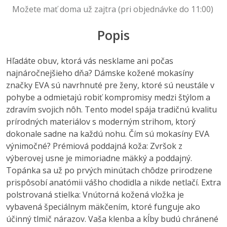
Možete mať doma už zajtra (pri objednávke do 11:00)
Popis
Hľadáte obuv, ktorá vás nesklame ani počas
najnáročnejšieho dňa? Dámske kožené mokasíny
značky EVA sú navrhnuté pre ženy, ktoré sú neustále v
pohybe a odmietajú robiť kompromisy medzi štýlom a
zdravím svojich nôh. Tento model spája tradičnú kvalitu
prírodných materiálov s moderným strihom, ktorý
dokonale sadne na každú nohu. Čím sú mokasíny EVA
výnimočné? Prémiová poddajná koža: Zvršok z
výberovej usne je mimoriadne mäkký a poddajný.
Topánka sa už po prvých minútach chôdze prirodzene
prispôsobí anatómii vášho chodidla a nikde netlačí. Extra
polstrovaná stielka: Vnútorná kožená vložka je
vybavená špeciálnym mäkčením, ktoré funguje ako
účinný tlmič nárazov. Vaša klenba a kĺby budú chránené