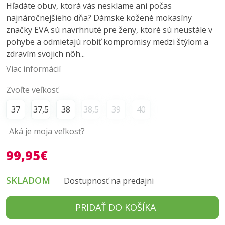
Hľadáte obuv, ktorá vás nesklame ani počas
najnáročnejšieho dňa? Dámske kožené mokasíny
značky EVA sú navrhnuté pre ženy, ktoré sú neustále v
pohybe a odmietajú robiť kompromisy medzi štýlom a
zdravím svojich nôh...
Viac informácií
Zvoľte veľkosť
37
37,5
38
38,5
39
40
Aká je moja veľkosť?
99,95€
SKLADOM
Dostupnosť na predajni
PRIDAŤ DO KOŠÍKA