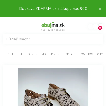
×
Doprava ZDARMA pri nákupe nad 90€
0
Dámska obuv
Mokasíny
Dámske béžové kožené mäk