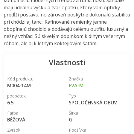
kombináciu moderných trendov a funkčnosti. Sandále
majú ideálnu výšku a tvar opätku, ktorý vám opticky
predĺži postavu, no zároveň poskytne dokonalú stabilitu
pri chôdzi aj tanci. Rafinované remienky jemne
obopínajú chodidlo a dodávajú celému outfitu luxusný a
nežný vzhľad. Sú skvelým doplnkom k dlhým večerným
róbam, ale aj k letným koktejlovým šatám.
Vlastnosti
Kód produktu
Značka
M004-14M
EVA-M
podpätok
Typ
6.5
SPOLOČENSKÁ OBUV
Farba
Širka
BÉŽOVÁ
G
Zvršok
Podšívka