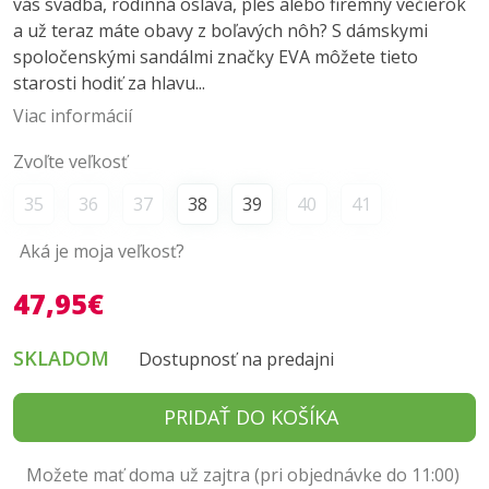
vás svadba, rodinná oslava, ples alebo firemný večierok
a už teraz máte obavy z boľavých nôh? S dámskymi
spoločenskými sandálmi značky EVA môžete tieto
starosti hodiť za hlavu...
Viac informácií
Zvoľte veľkosť
35
36
37
38
39
40
41
Aká je moja veľkosť?
47,95€
SKLADOM
Dostupnosť na predajni
PRIDAŤ DO KOŠÍKA
Možete mať doma už zajtra (pri objednávke do 11:00)