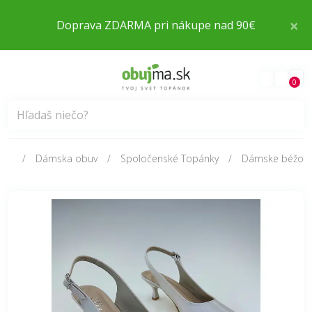
×
Doprava ZDARMA pri nákupe nad 90€
0
Dámska obuv
Spoločenské Topánky
Dámske béžové