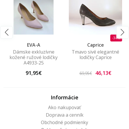
-34%
EVA-A
Caprice
Dámske exkluzívne
Tmavo sivé elegantné
kožené ružové lodičky
lodičky Caprice
A4933-25
91,95€
46,13€
69,95€
Informácie
Ako nakupovať
Doprava a cenník
Obchodné podmienky