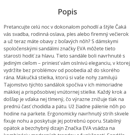
Popis
Pretancujte celú noc v dokonalom pohodlí a štýle Čaká
vás svadba, rodinná oslava, ples alebo firemný večierok
a už teraz máte obavy z boľavých nôh? S dámskymi
spoločenskými sandálmi značky EVA môžete tieto
starosti hodiť za hlavu. Tieto sandále boli navrhnuté s
jediným cieľom – priniesť vám oslnivú eleganciu, v ktorej
vydržíte bez problémov od poobedia až do skorého
rána. Mäkučká stielka, ktorú si vaše nohy zamilujú
Tajomstvo týchto sandálok spočíva v ich mimoriadne
mäkkej a prispôsobivej vnútornej stielke. Každý krok a
došľap je vďaka nej tlmený, čo výrazne znižuje tlak na
prednú časť chodidla a pätu. Už žiadne pálenie nôh po
hodine na parkete. Ergonomicky navrhnutý strih skvele
fixuje nohu a poskytuje jej potrebnú oporu. Stabilný
opätok a bezchybný dizajn Značka EVA vsádza na