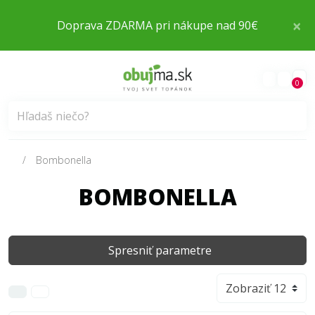
×
Doprava ZDARMA pri nákupe nad 90€
0
Bombonella
BOMBONELLA
Spresniť parametre