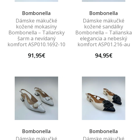
Bombonella
Bombonella
Dámske mäkučké
Dámske mäkučké
kožené mokasíny
kožené sandálky
Bombonella – Taliansky
Bombonella – Talianska
šarm a nevídaný
elegancia a nebeský
komfort ASP010.1692-10
komfort ASP01.216-au
91,95€
94,95€
Bombonella
Bombonella
Dámske mäkučké
Dámske mäkučké