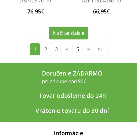
ASP123.76-10
ASP115.e4056-10
76,95€
66,95€
Načítať ďalsie
1
2
3
4
5
>
>|
Doručenie ZADARMO
pri nákupe nad 90€
Tovar odošleme do 24h
Vrátenie tovaru do 30 dní
Informácie