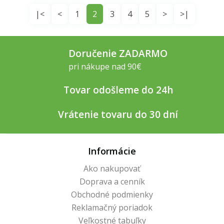
|<
<
1
2
3
4
5
>
>|
Doručenie ZADARMO
pri nákupe nad 90€
Tovar odošleme do 24h
Vrátenie tovaru do 30 dní
Informácie
Ako nakupovať
Doprava a cenník
Obchodné podmienky
Reklamačný poriadok
Veľkostné tabuľky