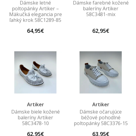
Dámske letné
Dámske farebné kožené
poltopánky Artiker –
baleríny Artiker
Mäkučká elegancia pre
58C3481-mix
ľahký krok 58C1289-85
64,95€
62,95€
Artiker
Artiker
Dámske biele kožené
Dámske očarujúce
baleríny Artiker
béžové pohodlné
58C3478-10
poltopánky 58C3376-15
62,95€
63,95€