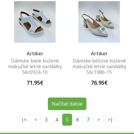
Artiker
Artiker
Dámske biele kožené
Dámske béžové kožené
mäkučké letné sandálky
mäkučké letné sandálky
56c0924-10
56c1986-15
71,95€
76,95€
Načítať ďalsie
|<
<
3
4
5
6
7
>
>|