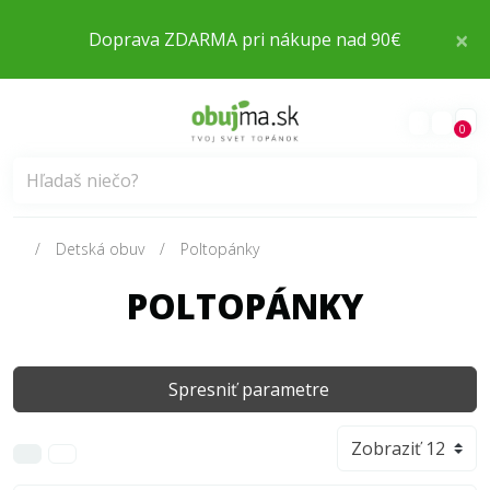
×
Doprava ZDARMA pri nákupe nad 90€
0
Detská obuv
Poltopánky
POLTOPÁNKY
Spresniť parametre