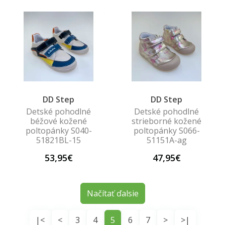
DD Step
DD Step
Detské pohodlné
Detské pohodlné
béžové kožené
strieborné kožené
poltopánky S040-
poltopánky S066-
51821BL-15
51151A-ag
53,95€
47,95€
Načítať ďalsie
|<
<
3
4
5
6
7
>
>|