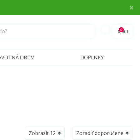
×
0
0,00€
AVOTNÁ OBUV
DOPLNKY