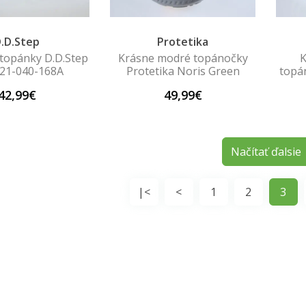
.D.Step
Protetika
topánky D.D.Step
Krásne modré topánočky
K
21-040-168A
Protetika Noris Green
topá
42,99€
49,99€
Načítať ďalsie
|<
<
1
2
3