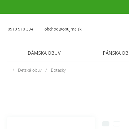
0910 910 334
obchod@obujma.sk
DÁMSKA OBUV
PÁNSKA O
Detská obuv
Botasky