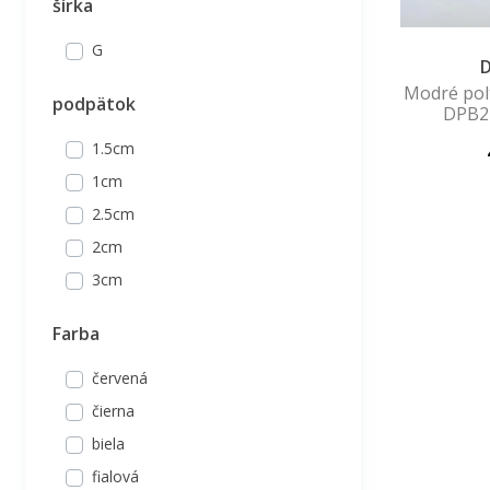
šírka
28
29
G
D
30
Modré pol
podpätok
31
DPB2
32
1.5cm
33
1cm
34
2.5cm
35
2cm
36
3cm
37
Farba
38
39
červená
40
čierna
biela
fialová