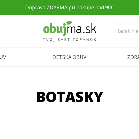
Doprava ZDARMA pri nákupe nad 90€
BUV
DETSKÁ OBUV
ZDR
BOTASKY