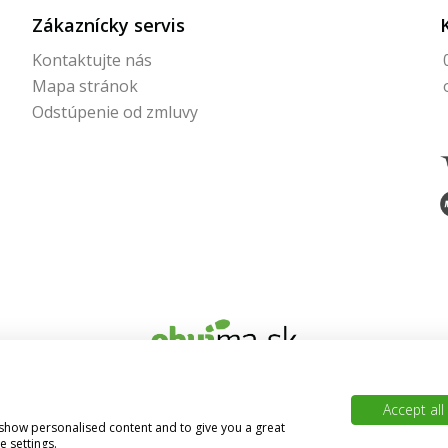
Zákaznícky servis
Kontaktujte nás
Mapa stránok
Odstúpenie od zmluvy
© 2026 Obujma.sk | Všetky práva vyhradené
Accept all
, show personalised content and to give you a great
BAJAN
Vytvoril
 settings.