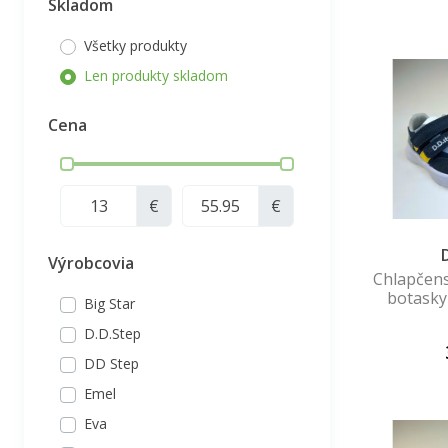
Skladom
Všetky produkty
Len produkty skladom
Cena
€
€
Výrobcovia
Chlapčen
botasky
Big Star
D.D.Step
DD Step
Emel
Eva