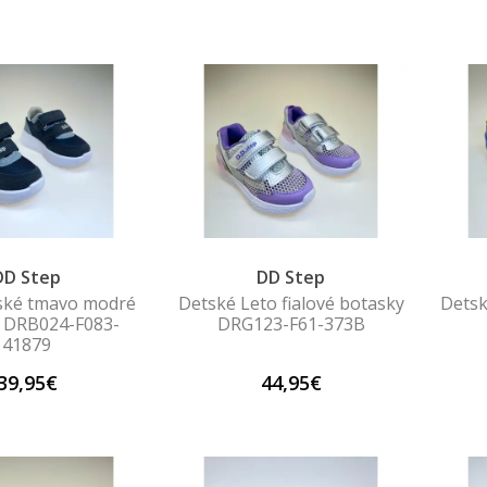
DD Step
DD Step
ské tmavo modré
Detské Leto fialové botasky
Detsk
 DRB024-F083-
DRG123-F61-373B
41879
39,95€
44,95€