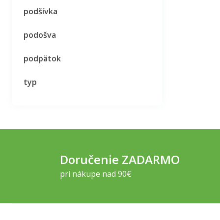
podšívka
podošva
podpätok
typ
Doručenie ZADARMO
pri nákupe nad 90€