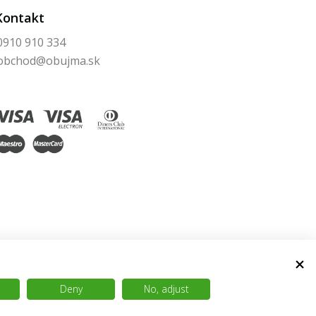
Kontakt
0910 910 334
obchod@obujma.sk
Deny
No, adjust