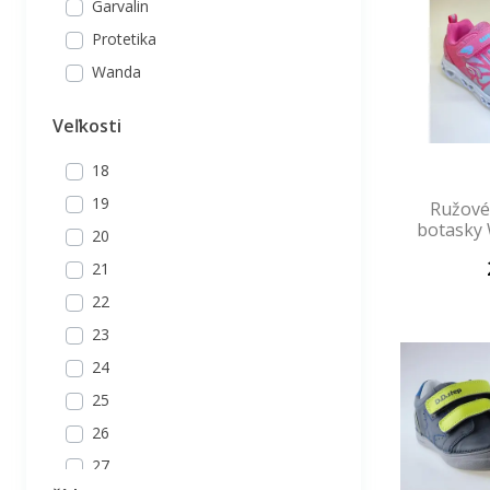
Garvalin
Protetika
Wanda
Veľkosti
18
19
Ružové
botasky 
20
21
22
23
24
25
26
27