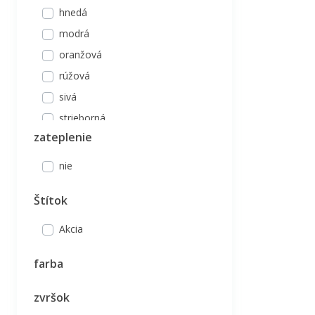
hnedá
modrá
oranžová
rúžová
sivá
strieborná
zateplenie
zelená
nie
Štítok
Akcia
farba
zvršok