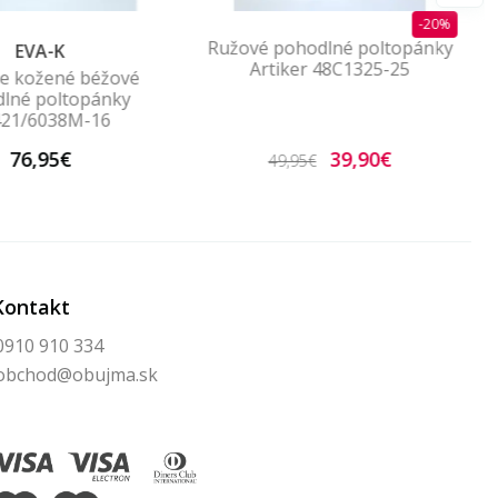
-20%
Ružové pohodlné poltopánky
EVA-K
Artiker 48C1325-25
e kožené béžové
lné poltopánky
421/6038M-16
76,95€
39,90€
49,95€
Kontakt
0910 910 334
obchod@obujma.sk