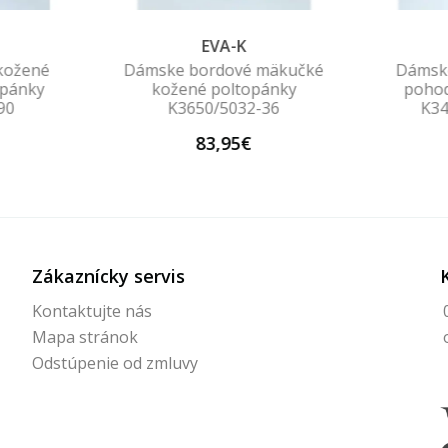
EVA-K
kožené
Dámske bordové mäkučké
Dámsk
opánky
kožené poltopánky
pohod
90
K3650/5032-36
K3
83,95€
Zákaznícky servis
Kontaktujte nás
Mapa stránok
Odstúpenie od zmluvy