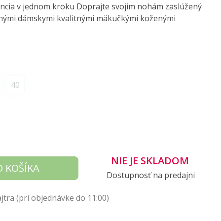
ancia v jednom kroku Doprajte svojim nohám zaslúžený
lnými dámskymi kvalitnými mäkučkými koženými
40
NIE JE SKLADOM
O KOŠÍKA
Dostupnosť na predajni
tra (pri objednávke do 11:00)