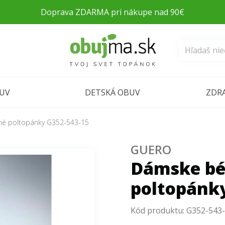
Doprava ZDARMA pri nákupe nad 90€
BUV
DETSKÁ OBUV
ZDR
é poltopánky G352-543-15
GUERO
Dámske bé
poltopánk
Kód produktu:
G352-543