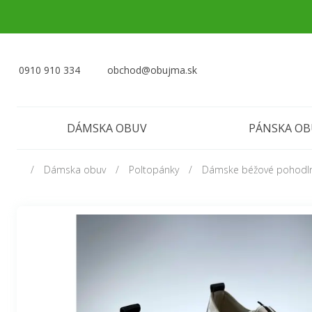
0910 910 334
obchod@obujma.sk
DÁMSKA OBUV
PÁNSKA O
Dámska obuv
Poltopánky
Dámske béžové pohodln