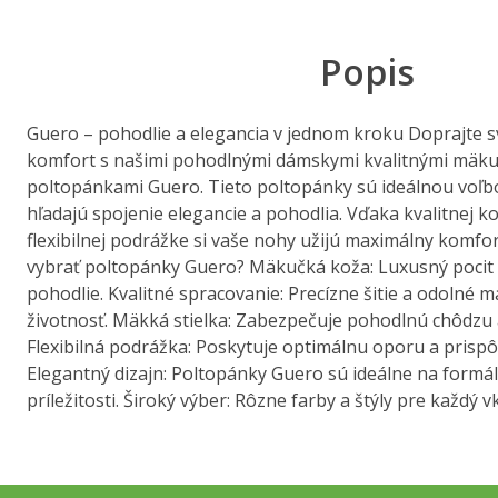
Popis
Guero – pohodlie a elegancia v jednom kroku Doprajte 
komfort s našimi pohodlnými dámskymi kvalitnými mäk
poltopánkami Guero. Tieto poltopánky sú ideálnou voľb
hľadajú spojenie elegancie a pohodlia. Vďaka kvalitnej ko
flexibilnej podrážke si vaše nohy užijú maximálny komfort
vybrať poltopánky Guero? Mäkučká koža: Luxusný pocit
pohodlie. Kvalitné spracovanie: Precízne šitie a odolné m
životnosť. Mäkká stielka: Zabezpečuje pohodlnú chôdzu 
Flexibilná podrážka: Poskytuje optimálnu oporu a prisp
Elegantný dizajn: Poltopánky Guero sú ideálne na formá
príležitosti. Široký výber: Rôzne farby a štýly pre každý v