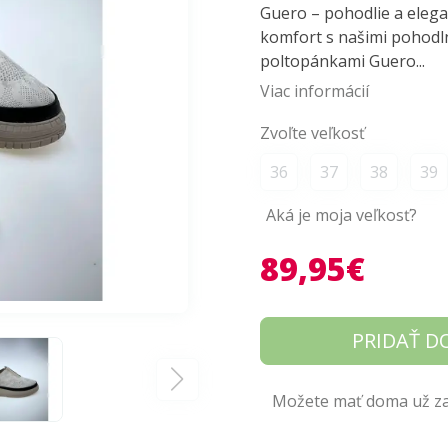
Guero – pohodlie a eleg
komfort s našimi pohod
poltopánkami Guero...
Viac informácií
Zvoľte veľkosť
36
37
38
39
Aká je moja veľkosť?
89,95€
PRIDAŤ D
Možete mať doma už zaj