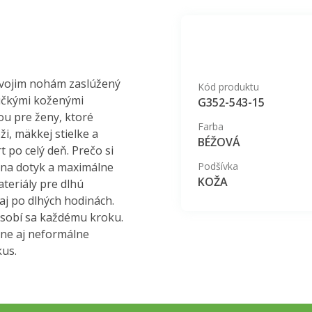
svojim nohám zaslúžený
Kód produktu
učkými koženými
G352-543-15
ou pre ženy, ktoré
Farba
ži, mäkkej stielke a
BÉŽOVÁ
 po celý deň. Prečo si
 na dotyk a maximálne
Podšívka
KOŽA
ateriály pre dlhú
aj po dlhých hodinách.
ôsobí sa každému kroku.
lne aj neformálne
kus.