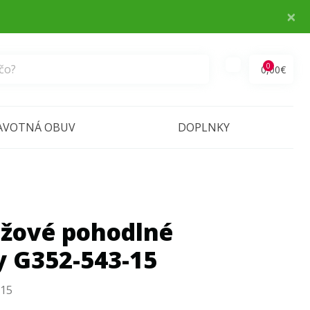
×
0
0,00€
AVOTNÁ OBUV
DOPLNKY
žové pohodlné
y G352-543-15
-15