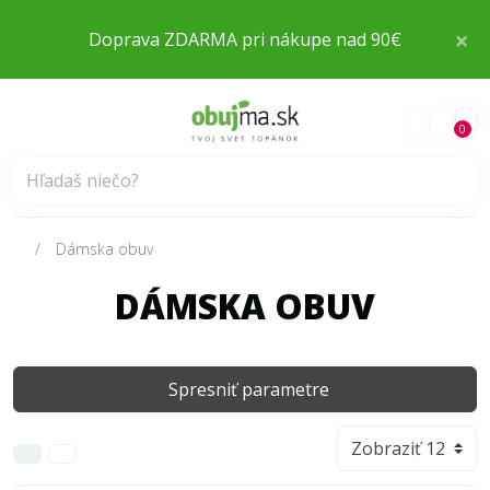
×
Doprava ZDARMA pri nákupe nad 90€
0
Dámska obuv
DÁMSKA OBUV
Spresniť parametre