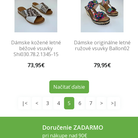
Dámske kožené letné
Dámske originálne letné
béžové vsuvky
ružové vsuvky Ballon02
Shi030.78.2.1345-15
73,95€
79,95€
Načítať ďalsie
|<
<
3
4
5
6
7
>
>|
Doručenie ZADARMO
pri nákupe nad 90€