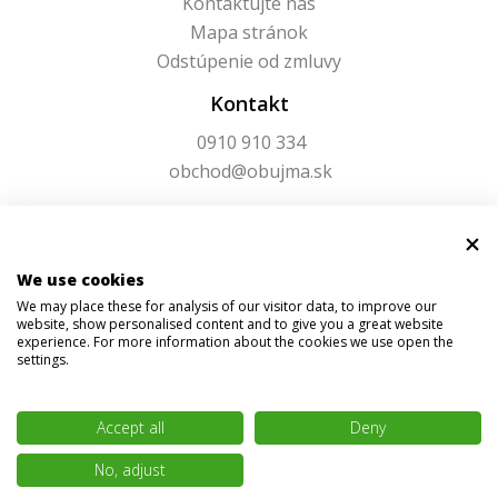
Kontaktujte nás
Mapa stránok
Odstúpenie od zmluvy
Kontakt
0910 910 334
obchod@obujma.sk
We use cookies
We may place these for analysis of our visitor data, to improve our
website, show personalised content and to give you a great website
experience. For more information about the cookies we use open the
settings.
Accept all
Deny
© 2026 Obujma.sk | Všetky práva vyhradené
No, adjust
BAJAN
Vytvoril