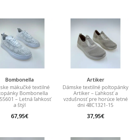
Bombonella
Artiker
ke mäkučké textilné
Dámske textilné poltopánky
topánky Bombonella
Artiker – Ľahkosť a
55601 – Letná ľahkosť
vzdušnosť pre horúce letné
a štýl
dni 48C1321-15
67,95€
37,95€