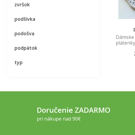
zvršok
podšívka
podošva
Dámske 
plátenk
podpätok
typ
Doručenie ZADARMO
pri nákupe nad 90€