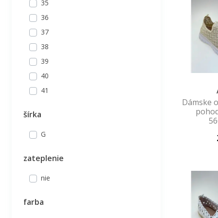
35
36
37
38
39
40
41
Dámske o
pohod
šírka
56
G
zateplenie
nie
farba