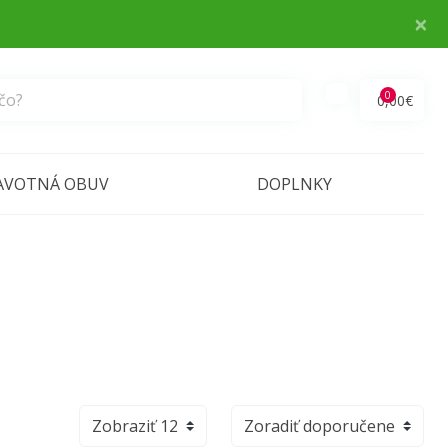
×
0
0,00€
AVOTNÁ OBUV
DOPLNKY