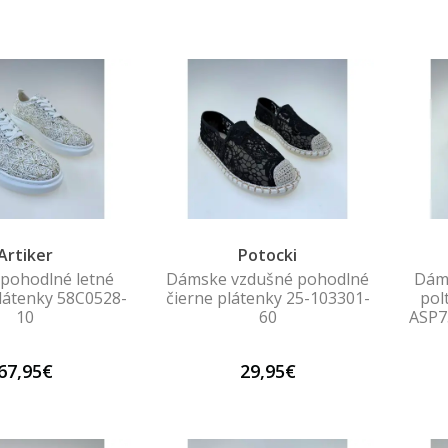
Artiker
Potocki
pohodlné letné
Dámske vzdušné pohodlné
Dáms
látenky 58C0528-
čierne plátenky 25-103301-
pol
10
60
ASP7
67,95€
29,95€