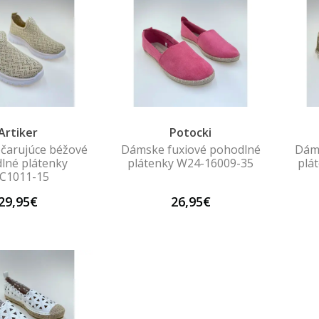
Artiker
Potocki
čarujúce béžové
Dámske fuxiové pohodlné
Dáms
lné plátenky
plátenky W24-16009-35
plá
C1011-15
29,95€
26,95€