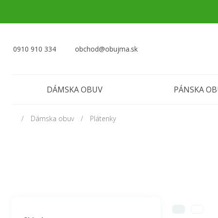
0910 910 334
obchod@obujma.sk
DÁMSKA OBUV
PÁNSKA O
Dámska obuv
Plátenky