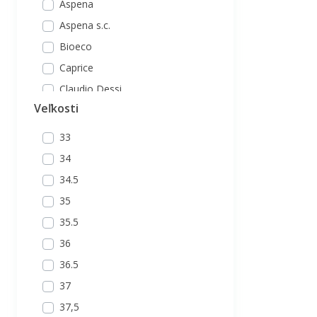
Aspena
Aspena s.c.
Bioeco
Caprice
Claudio Dessi
Veľkosti
EVA - K
EVA-A
33
EVA-K
34
EVA-M
34.5
EVA-P
35
EVA-Š
35.5
Eva
36
Hispanitas
36.5
Jenny by ARA
37
Lanqier
37,5