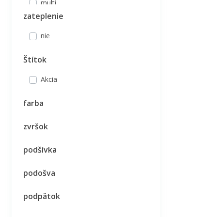
multi
zateplenie
rúžová
sivá
nie
strieborná
Štítok
zelená
zlatá
Akcia
farba
zvršok
podšívka
podošva
podpätok