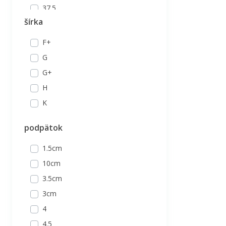
Laura Vita
37.5
Maciejka
šírka
38
Olivia Shoes
38.5
F+
Otter
38,5
G
Pass
39
G+
Rieker
39,5
H
39.5
K
40
podpätok
40.5
41
1.5cm
41.5
10cm
42
3.5cm
3cm
4
4.5