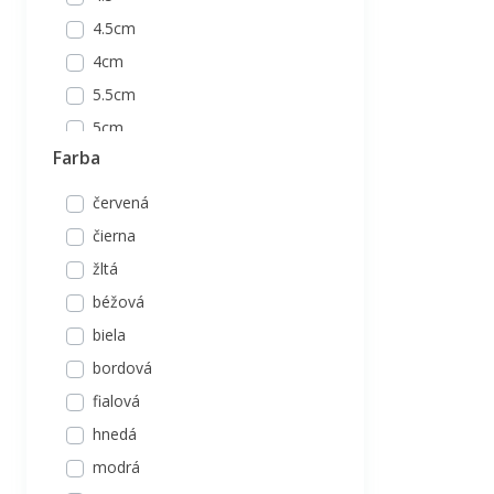
4.5cm
4cm
5.5cm
5cm
Farba
6
6.5cm
červená
6cm
čierna
7.5cm
žltá
7cm
béžová
8.5cm
biela
8cm
bordová
9.5cm
fialová
9cm
hnedá
modrá