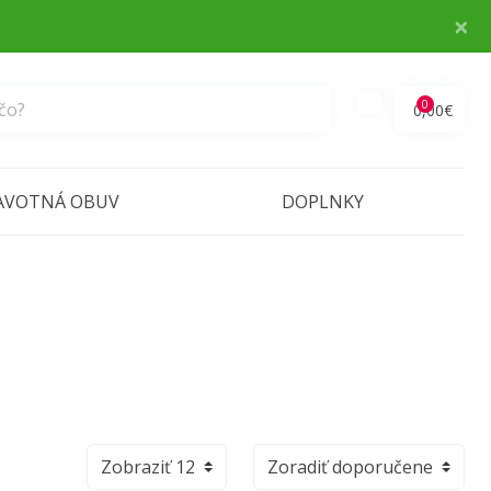
×
0
0,00€
AVOTNÁ OBUV
DOPLNKY