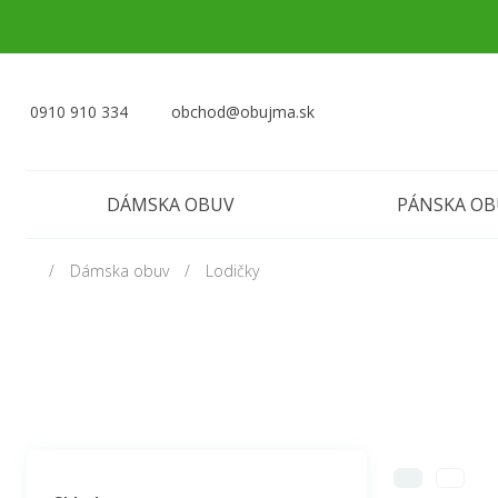
0910 910 334
obchod@obujma.sk
DÁMSKA OBUV
PÁNSKA O
Dámska obuv
Lodičky